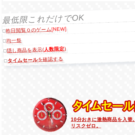
最低限これだけでOK
[NEW]
昨日閲覧０のゲーム
□
均一祭
□
)
人数限定
隠し商品を表示(
□
を確認する
タイムセール
□
10分おきに激熱商品を入替
リスクゼロ。