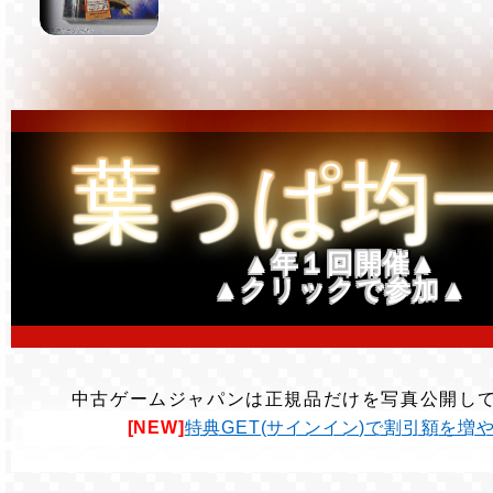
葉っぱ均
▲年１回開催▲
▲クリックで参加▲
中古ゲームジャパンは正規品だけを写真公開し
[NEW]
特典GET(サインイン)で割引額を増