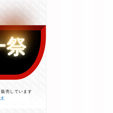
一祭
て販売しています
やす