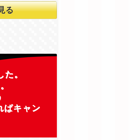
した。
ん。
う
ればキャン