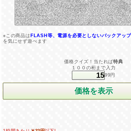
※この商品は
FLASH等、電源を必要としないバックアッ
を気にせず遊べます
価格クイズ！当たれば
特典
１００の桁まで入力
99円
1時間あたり
￥33円
以下!