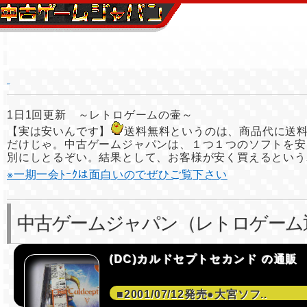
1日1回更新 ～レトロゲームの壷～
【実は安いんです】
送料無料というのは、商品代に送
だけじゃ。中古ゲームジャパンは、１つ１つのソフトを安
別にしとるぞい。結果として、お客様が安く買えるという
※一期一会ﾄｰｸは面白いのでぜひご覧下さい
中古ゲームジャパン（レトロゲーム
(DC)カルドセプトセカンド の通販
■2001/07/12発売●大宮ソフ..