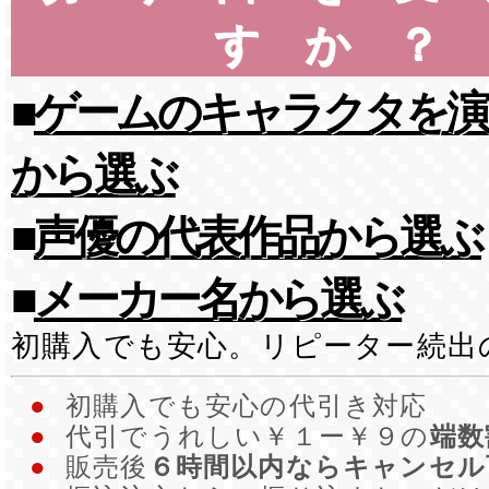
すか？
■
ゲームのキャラクタを演
から選ぶ
■
声優の代表作品から選ぶ
■
メーカー名から選ぶ
初購入でも安心。リピーター続出
●
初購入でも安心の代引き対応
●
代引でうれしい￥１ー￥９の
端数
●
販売後
６時間以内ならキャンセル