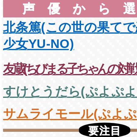
声優から
北条篤(この世の果て
少女YU-NO)
友蔵(ちびまる子ちゃんの対戦
すけとうだら(ぷよぷよ
サムライモール(ぷよぷ
要注目