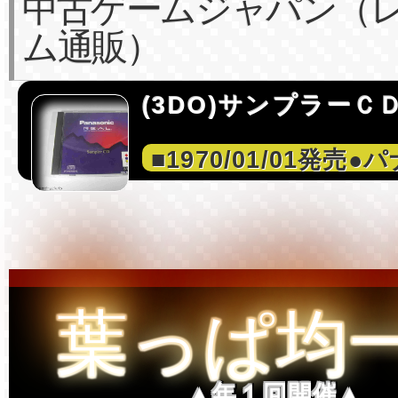
中古ゲームジャパン（
ム通販）
(3DO)サンプラーＣ
■1970/01/01発売
葉っぱ均
▲年１回開催▲