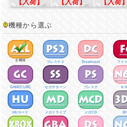
【入荷】
【入荷】
【入荷
機種から選ぶ
全機種
プレステ２
Dreamcast
ファ
GAMECUBE
セガサターン
プレステ
Ｎ
HUカード
メガドライブ
メガCD
3