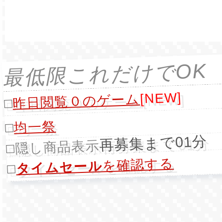
最低限これだけでOK
[NEW]
昨日閲覧０のゲーム
□
均一祭
□
再募集まで01分
隠し商品表示
□
を確認する
タイムセール
□