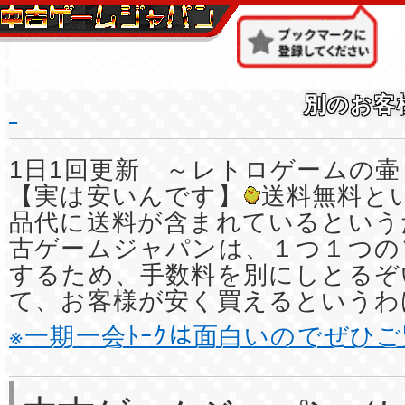
別のお客
1日1回更新 ～レトロゲームの壷
【実は安いんです】
送料無料と
品代に送料が含まれているという
古ゲームジャパンは、１つ１つの
するため、手数料を別にしとるぞ
て、お客様が安く買えるというわ
※一期一会ﾄｰｸは面白いのでぜひ