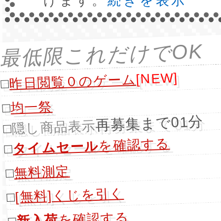
げます。
続きを表示
最低限これだけでOK
[NEW]
昨日閲覧０のゲーム
□
均一祭
□
再募集まで01分
隠し商品表示
□
を確認する
タイムセール
□
無料測定
□
[無料]くじを引く
□
を確認する
新入荷