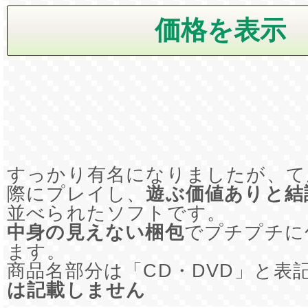
すっかり有名になりましたが、て
際にプレイし、
遊ぶ価値ありと結
並べられたソフトです。
中身の見えない梱包
でプチプチに
ます。
商品名部分は「CD・DVD」と表
は記載しません