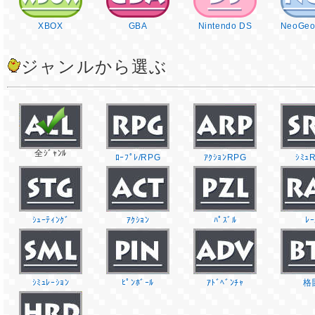
XBOX
GBA
Nintendo DS
NeoGeo
ジャンルから選ぶ
全ｼﾞｬﾝﾙ
ﾛｰﾌﾟﾚ/RPG
ｱｸｼｮﾝRPG
ｼﾐｭ
ｼｭｰﾃｨﾝｸﾞ
ｱｸｼｮﾝ
ﾊﾟｽﾞﾙ
ﾚｰ
ｼﾐｭﾚｰｼｮﾝ
ﾋﾟﾝﾎﾞｰﾙ
ｱﾄﾞﾍﾞﾝﾁｬ
格