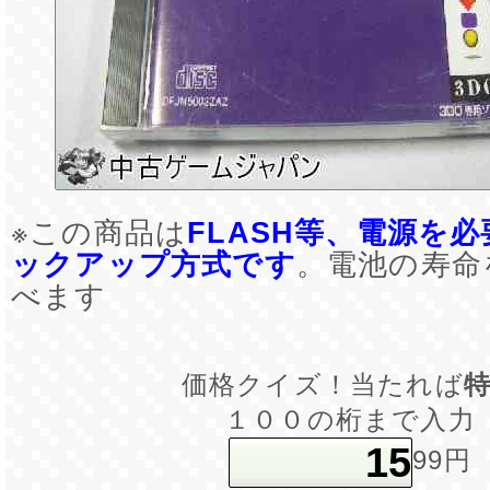
※この商品は
FLASH等、電源を
ックアップ方式です
。電池の寿命
べます
価格クイズ！当たれば
１００の桁まで入力
99円