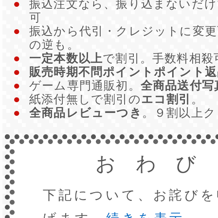
●
振込注文なら、振り込まないだ
可
●
振込から代引・クレジットに変更
の逆も。
●
一定本数以上
で割引。手数料相殺
●
販売時期不問ポイントポイント返
●
ゲーム専門通販初。
全商品送付写
●
紙添付無しで割引の
エコ割引
。
●
全商品レビューつき
。９割以上
おわび
下記について、お詫びを