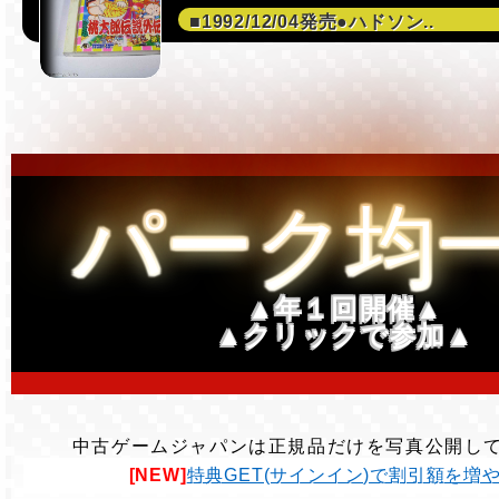
■1992/12/04発売●ハドソン..
パーク均
▲年１回開催▲
▲クリックで参加▲
中古ゲームジャパンは正規品だけを写真公開し
[NEW]
特典GET(サインイン)で割引額を増