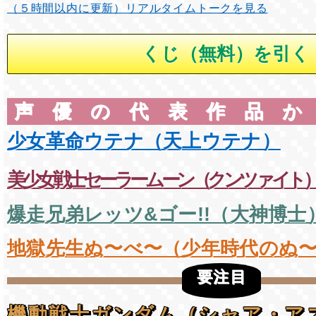
（５時間以内に更新）リアルタイムトークを見る
声優の代表作品
少女革命ウテナ（天上ウテナ）
美少女戦士セーラームーン（クンツァイト
爆走兄弟レッツ&ゴー!!（大神博士
地獄先生ぬ〜べ〜（少年時代のぬ
要注目
機動戦士ガンダム（シャア・ア