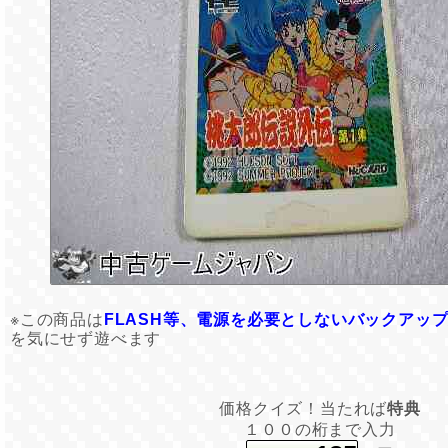
※この商品は
FLASH等、電源を必要としないバックアッ
を気にせず遊べます
価格クイズ！当たれば
特典
１００の桁まで入力