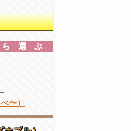
から選ぶ
）
）
〜べ〜）
ズナブル）