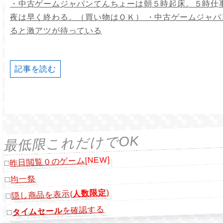
・中古ゲームジャパンてんちょーは朝５時起床。５時仕
夜は早く終わる。（買い物はＯＫ） ・中古ゲームジャ
ると激アツが待っている
記事を読む
最低限これだけでOK
[NEW]
昨日閲覧０のゲーム
□
均一祭
□
)
人数限定
隠し商品を表示(
□
を確認する
タイムセール
□