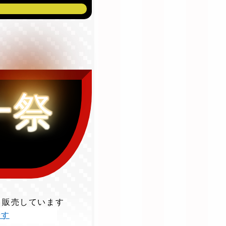
一祭
て販売しています
やす