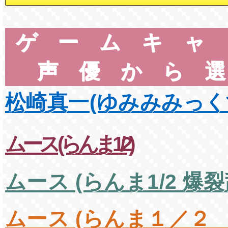
ゲームキャ
声優から
松崎真一(ゆみみみっく
ムース (らんま1/2)
ムース (らんま1/2 爆
ムース (らんま１／２