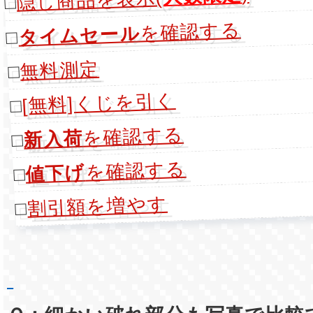
□
を確認する
タイムセール
□
無料測定
□
[無料]くじを引く
□
を確認する
新入荷
□
を確認する
値下げ
□
割引額を増やす
□