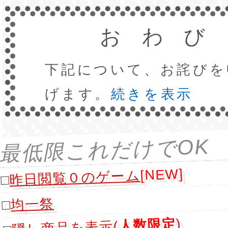
おわび
下記について、お詫びを
げます。
続きを表示
最低限これだけでOK
[NEW]
昨日閲覧０のゲーム
□
均一祭
□
)
人数限定
隠し商品を表示(