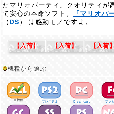
だマリオパーティ。クオリティが
て安心の本命ソフト。
「マリオパ
（
DS
） は感動モノですよ。
【入荷】
【入荷】
【入荷
機種から選ぶ
全機種
プレステ２
Dreamcast
ファ