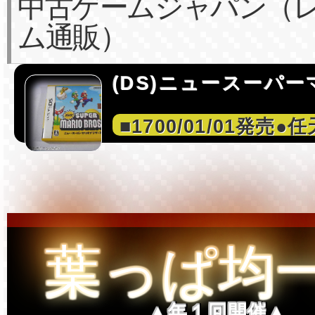
中古ゲームジャパン（
ム通販）
(DS)ニュースーパー
■1700/01/01発売●
葉っぱ均
▲年１回開催▲