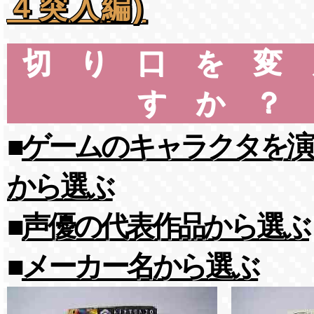
４突入編)
切り口を変
すか？
■
ゲームのキャラクタを演
から選ぶ
■
声優の代表作品から選ぶ
■
メーカー名から選ぶ