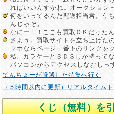
ればいいんすかね。オークション
何をいってるんだ配送担当君。う
んじゃぞ。
なにー！！ここも買取ＯＫだった
さよう。買取サイトを立ち上げた
マホならページ一番下のリンクを
私、ガラケーと３ＤＳしか持って
パソコンからアクセスしなおしっ
てんちょーが厳選した特集へ行く
（５時間以内に更新）リアルタイムト