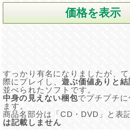
すっかり有名になりましたが、て
際にプレイし、
遊ぶ価値ありと結
並べられたソフトです。
中身の見えない梱包
でプチプチに
ます。
商品名部分は「CD・DVD」と表
は記載しません