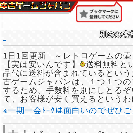
別のお客
1日1回更新 ～レトロゲームの壷
【実は安いんです】
送料無料と
品代に送料が含まれているという
古ゲームジャパンは、１つ１つの
するため、手数料を別にしとるぞ
て、お客様が安く買えるというわ
※一期一会ﾄｰｸは面白いのでぜひ