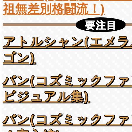
祖無差別格闘流！)
要注目
アトルシャン(エメ
ゴン)
バン(コズミックフ
ビジュアル集)
バン(コズミックフ