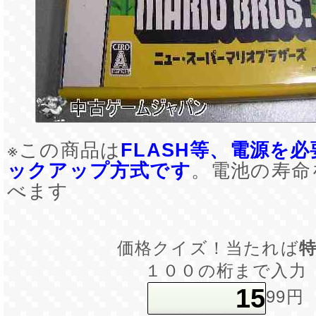
※この商品は
FLASH等、電源を
ックアップ方式です
。電池の寿命
べます
価格クイズ！当たれば
１００の桁まで入力
99円