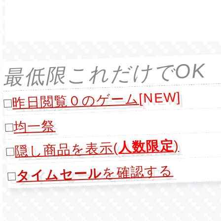
最低限これだけでOK
[NEW]
昨日閲覧０のゲーム
□
均一祭
□
)
人数限定
隠し商品を表示(
□
を確認する
タイムセール
□