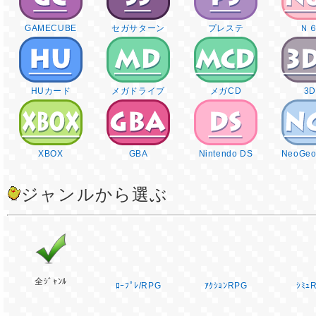
GAMECUBE
セガサターン
プレステ
Ｎ
HUカード
メガドライブ
メガCD
3
XBOX
GBA
Nintendo DS
NeoGeo
ジャンルから選ぶ
全ｼﾞｬﾝﾙ
ﾛｰﾌﾟﾚ/RPG
ｱｸｼｮﾝRPG
ｼﾐｭ