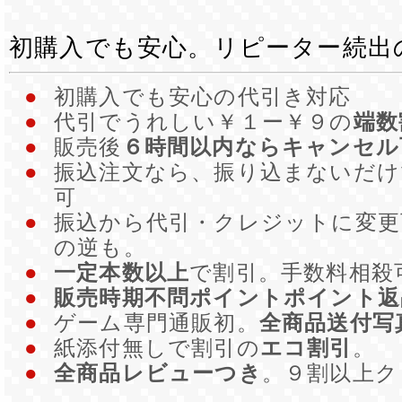
初購入でも安心。リピーター続出
●
初購入でも安心の代引き対応
●
代引でうれしい￥１ー￥９の
端数
●
販売後
６時間以内ならキャンセル
●
振込注文なら、振り込まないだ
可
●
振込から代引・クレジットに変更
の逆も。
●
一定本数以上
で割引。手数料相殺
●
販売時期不問ポイントポイント返
●
ゲーム専門通販初。
全商品送付写
●
紙添付無しで割引の
エコ割引
。
●
全商品レビューつき
。９割以上