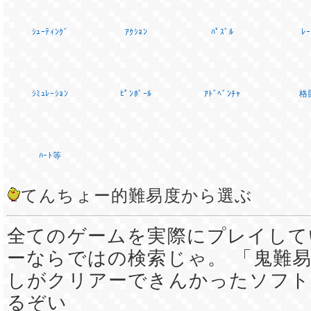
ｼｭｰﾃｨﾝｸﾞ
ｱｸｼｮﾝ
ﾊﾟｽﾞﾙ
ﾚｰ
ｼﾐｭﾚｰｼｮﾝ
ﾋﾟﾝﾎﾞｰﾙ
ｱﾄﾞﾍﾞﾝﾁｬ
格
ﾊｰﾄ等
てんちょー的難易度から選ぶ
全てのゲームを実際にプレイして
ーならではの検索じゃ。 「鬼難易
しがクリアーできんかったソフト
るぞい