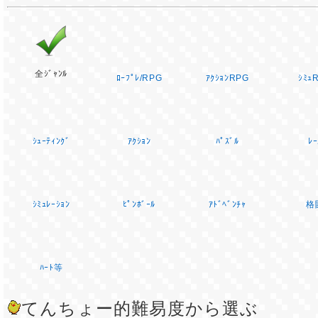
全ｼﾞｬﾝﾙ
ﾛｰﾌﾟﾚ/RPG
ｱｸｼｮﾝRPG
ｼﾐｭ
ｼｭｰﾃｨﾝｸﾞ
ｱｸｼｮﾝ
ﾊﾟｽﾞﾙ
ﾚｰ
ｼﾐｭﾚｰｼｮﾝ
ﾋﾟﾝﾎﾞｰﾙ
ｱﾄﾞﾍﾞﾝﾁｬ
格
ﾊｰﾄ等
てんちょー的難易度から選ぶ