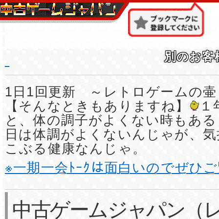
別のお客
1日1回更新 ～レトロゲームの壷
【そんなときもありますね】
１
と、体の調子がよくない時もある
日は体調がよくないんじゃが、気
こぶる健康なんじゃ。
※一期一会ﾄｰｸは面白いのでぜひ
中古ゲームジャパン（