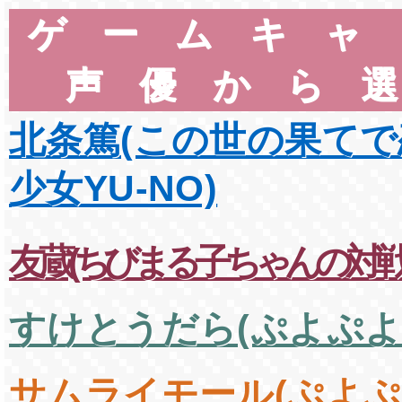
ゲームキャ
声優から
北条篤(この世の果て
少女YU-NO)
友蔵(ちびまる子ちゃんの対戦
すけとうだら(ぷよぷよ
サムライモール(ぷよぷ