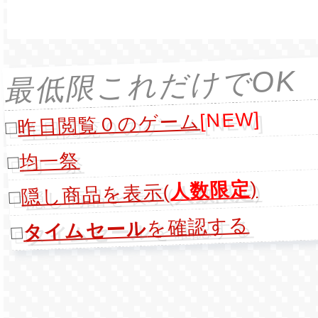
最低限これだけでOK
[NEW]
昨日閲覧０のゲーム
□
均一祭
□
)
人数限定
隠し商品を表示(
□
を確認する
タイムセール
□