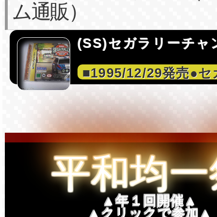
ム通販）
(SS)セガラリーチャ
■1995/12/29発売●
平和均一
▲年１回開催▲
▲クリックで参加▲