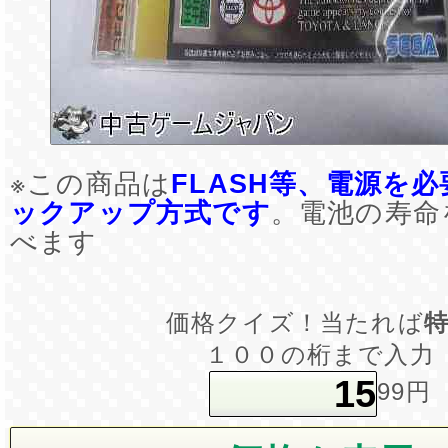
※この商品は
FLASH等、電源を
ックアップ方式です
。電池の寿命
べます
価格クイズ！当たれば
１００の桁まで入力
99円