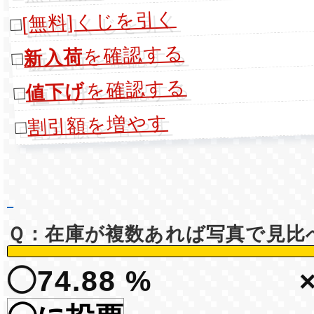
[無料]くじを引く
□
を確認する
新入荷
□
を確認する
値下げ
□
割引額を増やす
□
Ｑ：在庫が複数あれば写真で見比
◯74.88 %