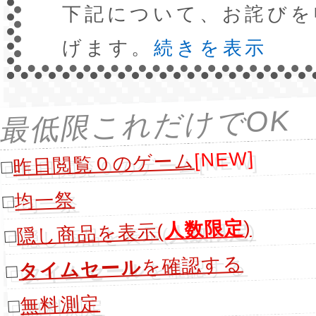
下記について、お詫びを
げます。
続きを表示
最低限これだけでOK
[NEW]
昨日閲覧０のゲーム
□
均一祭
□
)
人数限定
隠し商品を表示(
□
を確認する
タイムセール
□
無料測定
□