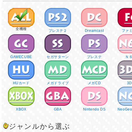
全機種
プレステ２
Dreamcast
ファ
GAMECUBE
セガサターン
プレステ
Ｎ
HUカード
メガドライブ
メガCD
3
XBOX
GBA
Nintendo DS
NeoGeo
ジャンルから選ぶ