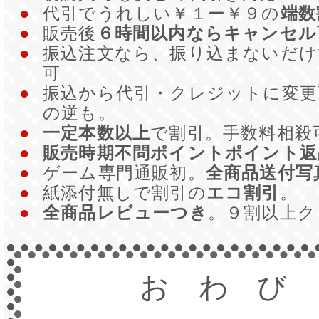
●
代引でうれしい￥１ー￥９の
端数
●
販売後
６時間以内ならキャンセル
●
振込注文なら、振り込まないだ
可
●
振込から代引・クレジットに変更
の逆も。
●
一定本数以上
で割引。手数料相殺
●
販売時期不問ポイントポイント返
●
ゲーム専門通販初。
全商品送付写
●
紙添付無しで割引の
エコ割引
。
●
全商品レビューつき
。９割以上
おわび