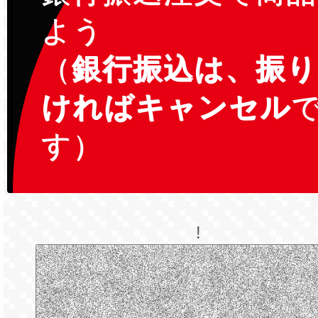
よう
（
銀行振込は、振
ければキャンセル
す）
!