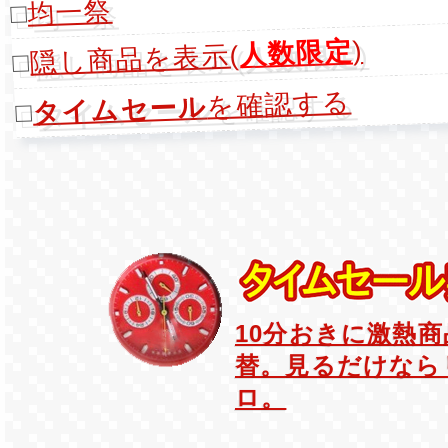
均一祭
□
)
人数限定
隠し商品を表示(
□
を確認する
タイムセール
□
10分おきに激熱
替。見るだけなら
ロ。