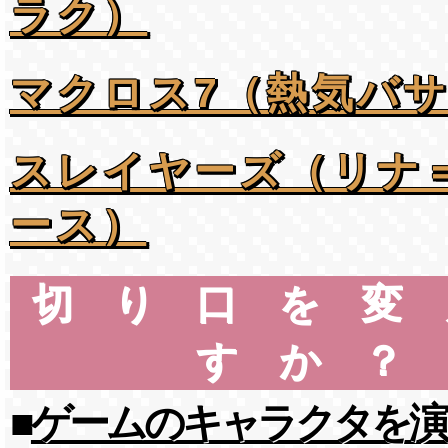
ラク）
マクロス7（熱気バ
スレイヤーズ（リナ
ース）
切り口を変
すか？
■
ゲームのキャラクタを演