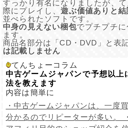
すっかり有名になりましたが、て
際にプレイし、
遊ぶ価値ありと結
並べられたソフトです。
中身の見えない梱包
でプチプチに
ます。
商品名部分は「CD・DVD」と表
は記載しません
てんちょーコラム
中古ゲームジャパンで予想以上
法を教えます
内容は簡単に
・中古ゲームジャパンは、一度
分かるのでリピーターが多い。 