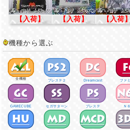
【入荷】
【入荷】
【入荷
機種から選ぶ
全機種
プレステ２
Dreamcast
ファ
GAMECUBE
セガサターン
プレステ
Ｎ