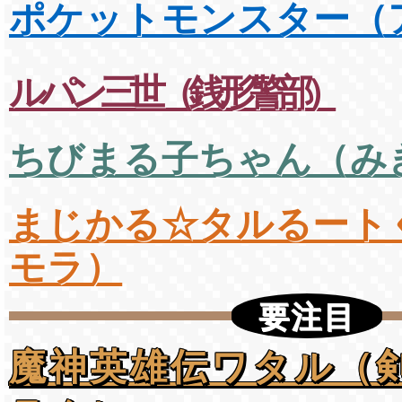
ポケットモンスター（
ルパン三世（銭形警部）
ちびまる子ちゃん（み
まじかる☆タルるート
モラ）
要注目
魔神英雄伝ワタル（