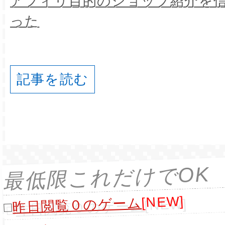
アフィリ目的のショップ紹介を
った
記事を読む
最低限これだけでOK
[NEW]
昨日閲覧０のゲーム
□