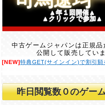
▲年１回開催▲
▲クリックで参加▲
中古ゲームジャパンは正規品
公開して販売してい
[NEW]
特典GET(サインイン)で割引