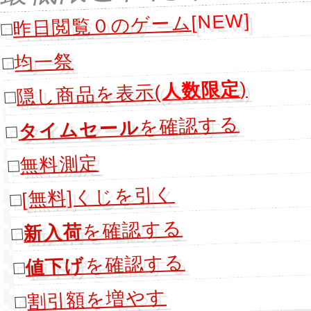
[NEW]
昨日閲覧０のゲーム
□
均一祭
□
)
人数限定
隠し商品を表示(
□
を確認する
タイムセール
□
無料測定
□
[無料]くじを引く
□
を確認する
新入荷
□
を確認する
値下げ
□
割引額を増やす
□