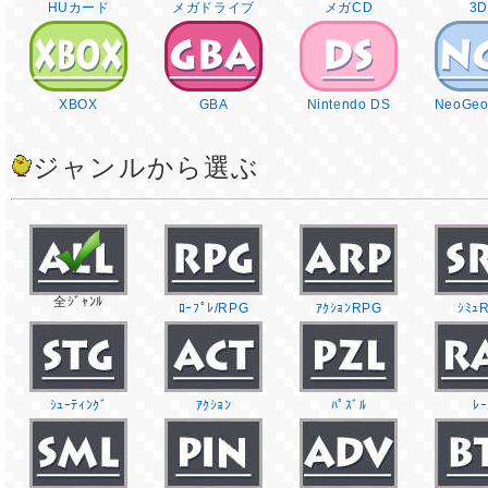
HUカード
メガドライブ
メガCD
3
XBOX
GBA
Nintendo DS
NeoGeo
ジャンルから選ぶ
全ｼﾞｬﾝﾙ
ﾛｰﾌﾟﾚ/RPG
ｱｸｼｮﾝRPG
ｼﾐｭ
ｼｭｰﾃｨﾝｸﾞ
ｱｸｼｮﾝ
ﾊﾟｽﾞﾙ
ﾚｰ