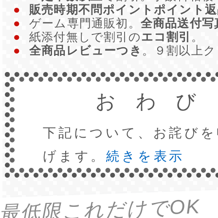
●
販売時期不問ポイントポイント返
●
ゲーム専門通販初。
全商品送付写
●
紙添付無しで割引の
エコ割引
。
●
全商品レビューつき
。９割以上
おわび
下記について、お詫びを
げます。
続きを表示
最低限これだけでOK