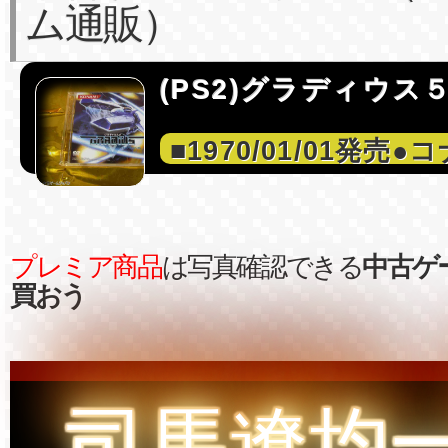
ム通販）
(PS2)グラディウス
■1970/01/01発売●コ
プレミア商品
は写真確認できる
中古ゲ
買おう
司馬遼均