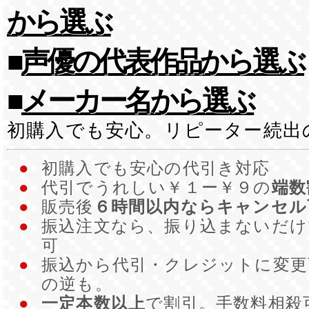
から選ぶ
■
声優の代表作品から選ぶ
■
メーカー名から選ぶ
初購入でも安心。リピーター続出
●
初購入でも安心の代引き対応
●
代引でうれしい￥１ー￥９の
端数
●
販売後
６時間以内ならキャンセル
●
振込注文なら、振り込まないだ
可
●
振込から代引・クレジットに変更
の逆も。
●
一定本数以上
で割引。手数料相殺