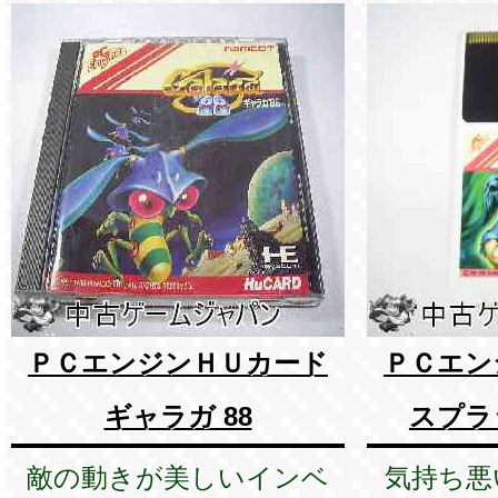
ＰＣエンジンＨＵカード
ＰＣエン
ギャラガ 88
スプラ
敵の動きが美しいインベ
気持ち悪