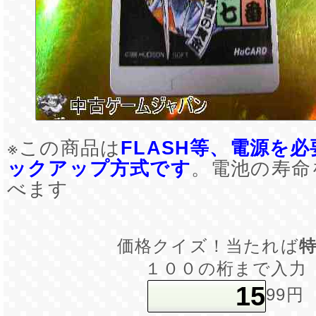
※この商品は
FLASH等、電源を
ックアップ方式です
。電池の寿命
べます
価格クイズ！当たれば
１００の桁まで入力
99円