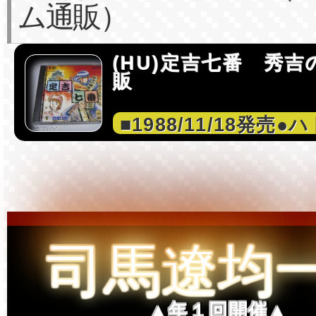
ム通販）
(HU)定吉七番 秀吉
販
■1988/11/18発売●
司馬遼均
▲年１回開催▲