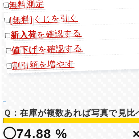
無料測定
□
[無料]くじを引く
□
を確認する
新入荷
□
を確認する
値下げ
□
割引額を増やす
□
Ｑ：在庫が複数あれば写真で見比
◯74.88 %