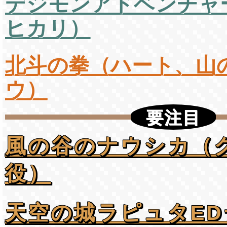
デジモンアドベンチャ
ヒカリ）
北斗の拳（ハート、山
ウ）
要注目
風の谷のナウシカ（
役）
天空の城ラピュタED