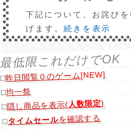
下記について、お詫びを
げます。
続きを表示
最低限これだけでOK
[NEW]
昨日閲覧０のゲーム
□
均一祭
□
)
人数限定
隠し商品を表示(
□
を確認する
タイムセール
□