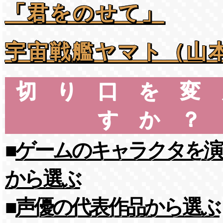
「君をのせて」
宇宙戦艦ヤマト（山
切り口を変
すか？
■
ゲームのキャラクタを演
から選ぶ
■
声優の代表作品から選ぶ