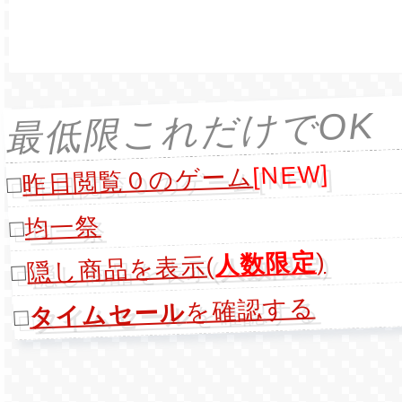
最低限これだけでOK
[NEW]
昨日閲覧０のゲーム
□
均一祭
□
)
人数限定
隠し商品を表示(
□
を確認する
タイムセール
□