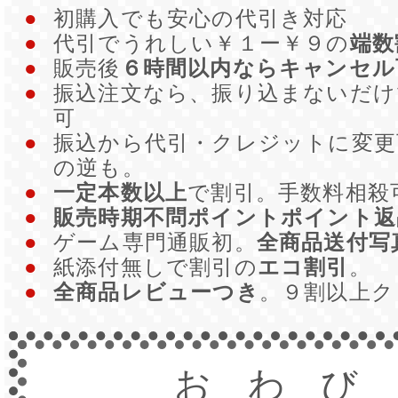
●
初購入でも安心の代引き対応
●
代引でうれしい￥１ー￥９の
端数
●
販売後
６時間以内ならキャンセル
●
振込注文なら、振り込まないだ
可
●
振込から代引・クレジットに変更
の逆も。
●
一定本数以上
で割引。手数料相殺
●
販売時期不問ポイントポイント返
●
ゲーム専門通販初。
全商品送付写
●
紙添付無しで割引の
エコ割引
。
●
全商品レビューつき
。９割以上
おわび