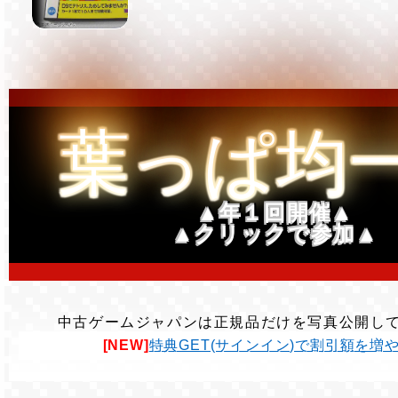
葉っぱ均
▲年１回開催▲
▲クリックで参加▲
中古ゲームジャパンは正規品だけを写真公開し
[NEW]
特典GET(サインイン)で割引額を増