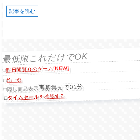
記事を読む
最低限これだけでOK
[NEW]
昨日閲覧０のゲーム
□
均一祭
□
再募集まで01分
隠し商品表示
□
を確認する
タイムセール
□