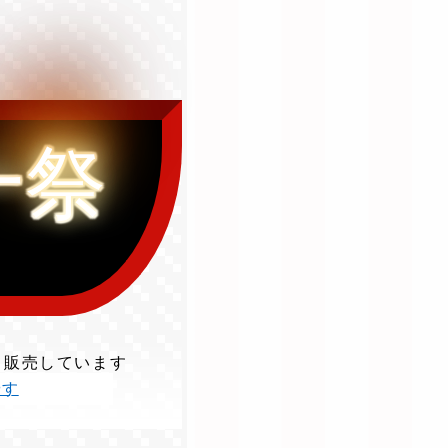
一祭
て販売しています
やす