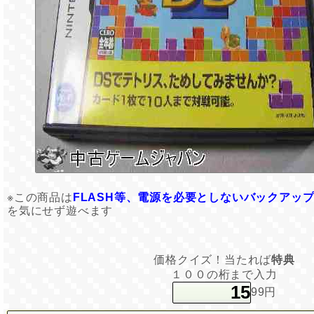
※この商品は
FLASH等、電源を必要としないバックアッ
を気にせず遊べます
価格クイズ！当たれば
特典
１００の桁まで入力
99円