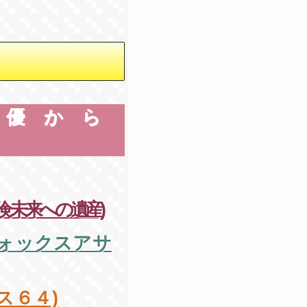
声優から
 未来への遺産)
ォックスアサ
ス６４)