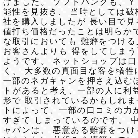
げました。 ソフトバンクも、Ｙ
能性を見抜き、 当時としては破
社を購入しましたが 長い目で見
値打ち価格だったことは明らかで
な取引においても 難癖をつける
お客さんよりも 得をしてしま
ようです。 ネットショップは
く、 大多数の真面目な客を犠牲
一部のネガキャンを押さえ込む
トがあると考え、一部の人に利
形で 取引されているかもしれま
トによって、一部の口コミの力
すぎて しまっているのです。 
ャパンは、 悪意ある難癖をつけ