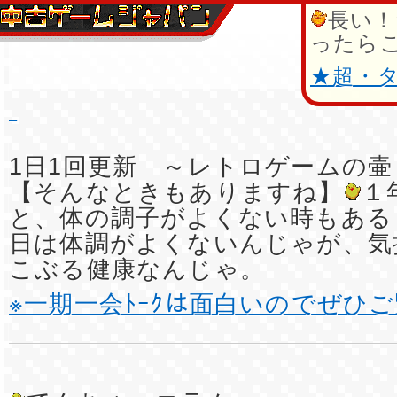
長い！
ったら
★超・
1日1回更新 ～レトロゲームの壷
【そんなときもありますね】
１
と、体の調子がよくない時もある
日は体調がよくないんじゃが、気
こぶる健康なんじゃ。
※一期一会ﾄｰｸは面白いのでぜひ