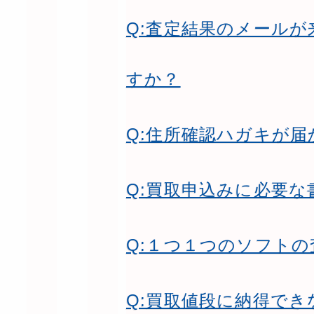
Q:査定結果のメール
すか？
Q:住所確認ハガキが届
Q:買取申込みに必要
Q:１つ１つのソフト
Q:買取値段に納得で