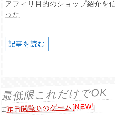
アフィリ目的のショップ紹介を
った
記事を読む
最低限これだけでOK
[NEW]
昨日閲覧０のゲーム
□