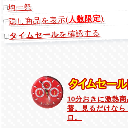
均一祭
□
)
人数限定
隠し商品を表示(
□
を確認する
タイムセール
□
10分おきに激熱
替。見るだけなら
ロ。