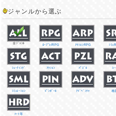
ジャンルから選ぶ
全ｼﾞｬﾝﾙ
ﾛｰﾌﾟﾚ/RPG
ｱｸｼｮﾝRPG
ｼﾐｭ
ｼｭｰﾃｨﾝｸﾞ
ｱｸｼｮﾝ
ﾊﾟｽﾞﾙ
ﾚｰ
ｼﾐｭﾚｰｼｮﾝ
ﾋﾟﾝﾎﾞｰﾙ
ｱﾄﾞﾍﾞﾝﾁｬ
格
ﾊｰﾄ等