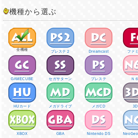
機種から選ぶ
全機種
プレステ２
Dreamcast
ファ
GAMECUBE
セガサターン
プレステ
Ｎ
HUカード
メガドライブ
メガCD
3
XBOX
GBA
Nintendo DS
NeoGeo