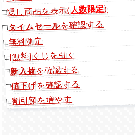
)
人数限定
隠し商品を表示(
□
を確認する
タイムセール
□
無料測定
□
[無料]くじを引く
□
を確認する
新入荷
□
を確認する
値下げ
□
割引額を増やす
□