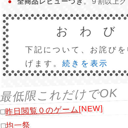
●
全商品レビューつき
。９割以上
おわび
下記について、お詫びを
げます。
続きを表示
最低限これだけでOK
[NEW]
昨日閲覧０のゲーム
□
均一祭
□