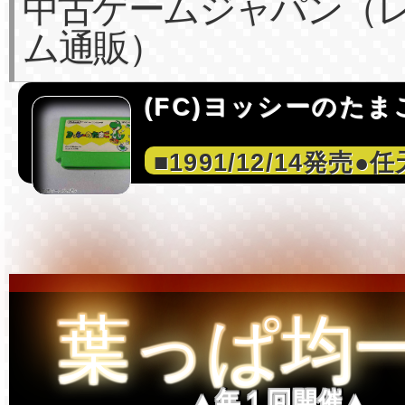
中古ゲームジャパン（
ム通販）
(FC)ヨッシーのたま
■1991/12/14発売●
葉っぱ均
▲年１回開催▲