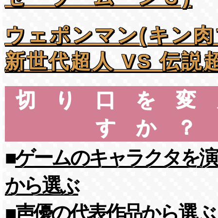
ウェポンマン(キン肉
新世代超人 VS 伝説
切り口を変
すか？
■
ゲームのキャラクタを演
から選ぶ
■
声優の代表作品から選ぶ