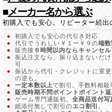
■
メーカー名から選ぶ
初購入でも安心。リピーター続出
●
初購入でも安心の代引き対応
●
代引でうれしい￥１ー￥９の
端数
●
販売後
６時間以内ならキャンセル
●
振込注文なら、振り込まないだ
可
●
振込から代引・クレジットに変更
の逆も。
●
一定本数以上
で割引。手数料相殺
●
販売時期不問ポイントポイント返
●
ゲーム専門通販初。
全商品送付写
●
紙添付無しで割引の
エコ割引
。