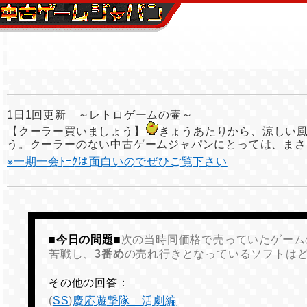
1日1回更新 ～レトロゲームの壷～
【クーラー買いましょう】
きょうあたりから、涼しい
う。クーラーのない中古ゲームジャパンにとっては、まさ
※一期一会ﾄｰｸは面白いのでぜひご覧下さい
■今日の問題■
次の当時同価格で売っていたゲーム
苦戦し、
3番め
の売れ行きとなっているソフトは
その他の回答：
(
SS
)
慶応遊撃隊 活劇編