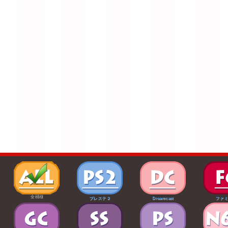
全機種
プレステ２
Dreamcast
ファ