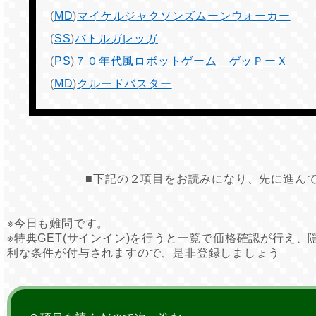
(
MD
)
マイケルジャクソンズムーンウォーカー
(
SS
)
バトルガレッガ
(
PS
)
７０年代風ロボットゲーム ゲッＰーＸ
(
MD
)
クルードバスター
■下記の２項目をお読みになり、先に進ん
※今日も難問です。
※特典GET(サインイン)を行うと一覧で価格確認が行え
利な条件が付与されますので、是非登録しましょう