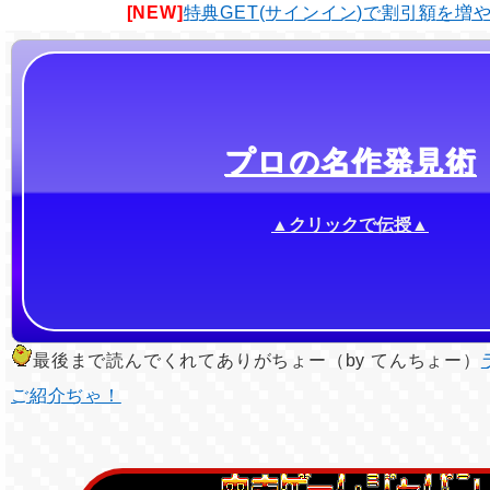
[NEW]
特典GET(サインイン)で割引額を増
プロの名作発見術
▲クリックで伝授▲
最後まで読んでくれてありがちょー（by てんちょー）
ご紹介ぢゃ！