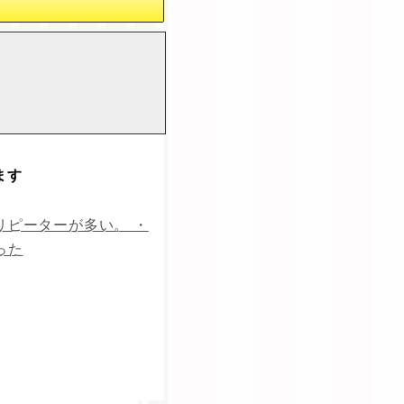
ます
リピーターが多い。 ・
った