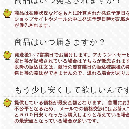
商品はいつ発送されますか？
商品は在庫状況などをもとに計算された発送予定日
ショップサイトやメールの中に発送予定日時が記載さ
が優先されます。
商品はいつ届きますか？
発送後1～7営業日でお届けします。アカウントサー
定日等が記載されている場合はそちらが優先されます
以降の振込注文は、銀行の翌営業日の振込確認後の
祭日等の発送ができませんので、遅れる場合があり
もう少し安くして欲しいんで
提供している価格が最安金額となります。 普通にお
不公平となるため、 メールでの価格交渉にはお答え
と５００円安くなったら購入しようと考えている場合
の最安値となっている場合が多いです。