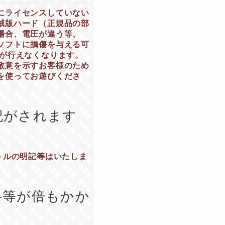
にライセンスしていない
賊版ハード（正規品の部
場合、電圧が違う等、
ソフトに損傷を与える可
証が行えなくなります。
敬意を示すお客様のため
を使ってお遊びくださ
記がされます
トルの明記等はいたしま
料等が倍もかか