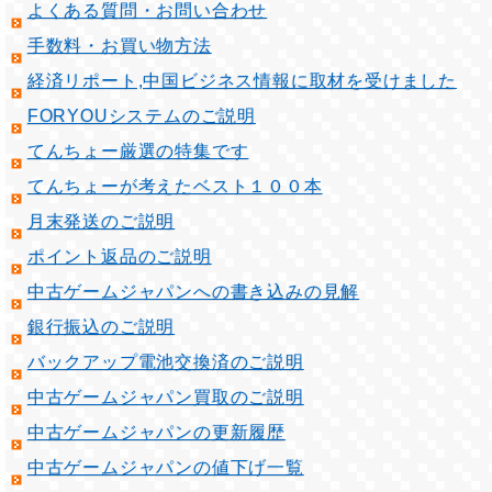
よくある質問・お問い合わせ
手数料・お買い物方法
経済リポート,中国ビジネス情報に取材を受けました
FORYOUシステムのご説明
てんちょー厳選の特集です
てんちょーが考えたベスト１００本
月末発送のご説明
ポイント返品のご説明
中古ゲームジャパンへの書き込みの見解
銀行振込のご説明
バックアップ電池交換済のご説明
中古ゲームジャパン買取のご説明
中古ゲームジャパンの更新履歴
中古ゲームジャパンの値下げ一覧