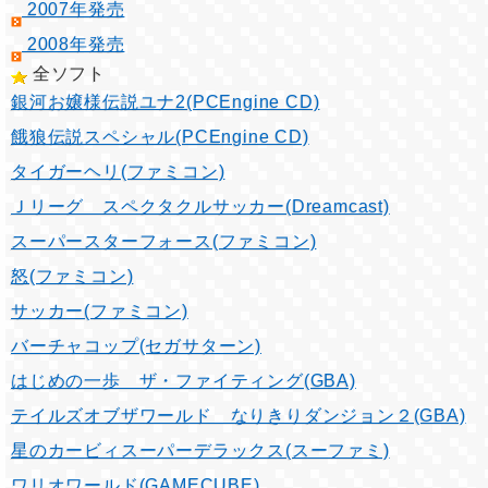
2007年発売
2008年発売
全ソフト
銀河お嬢様伝説ユナ2(PCEngine CD)
餓狼伝説スペシャル(PCEngine CD)
タイガーヘリ(ファミコン)
Ｊリーグ スペクタクルサッカー(Dreamcast)
スーパースターフォース(ファミコン)
怒(ファミコン)
サッカー(ファミコン)
バーチャコップ(セガサターン)
はじめの一歩 ザ・ファイティング(GBA)
テイルズオブザワールド なりきりダンジョン２(GBA)
星のカービィスーパーデラックス(スーファミ)
ワリオワールド(GAMECUBE)