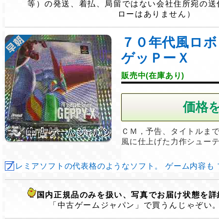
等）の発送、着払、局留ではない会社住所宛の送
ローはありません）
７０年代風ロ
ゲッＰーＸ
販売中(在庫あり)
ＣＭ，予告、タイトルま
風に仕上げた力作シュー
プレミアソフトの代表格のようなソフト。 ゲーム内容も プレ
国内正規品のみを扱い、写真でお届け状態を詳
「中古ゲームジャパン」で買うんじゃぞい