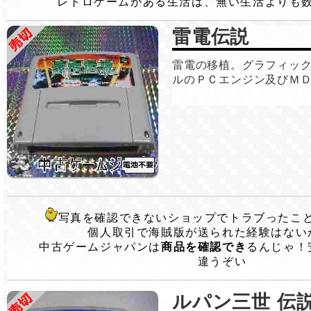
レトロゲームがある生活は、無い生活よりも
雷電伝説
雷電の移植。グラフィッ
ルのＰＣエンジン及びＭ
写真を確認できないショップでトラブったこ
個人取引で海賊版が送られた経験はない
中古ゲームジャパンは
商品を確認でき
るんじゃ！
違うぞい
ルパン三世 伝