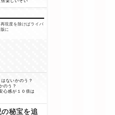
数倍楽しいぞい
ク再現度を除けばライバ
Ｄ版に
とはないかのう？
かのう？
安心感が１０倍は
説の秘宝を追