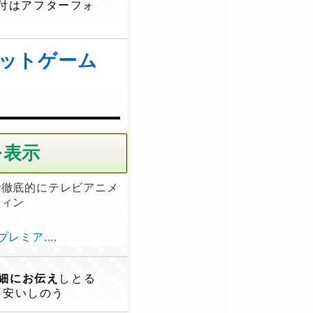
付はアフターフォ
ボットゲーム
で徹底的にテレビアニメ
ティン
ミア....
細にお伝え
しとる
。安いしのう