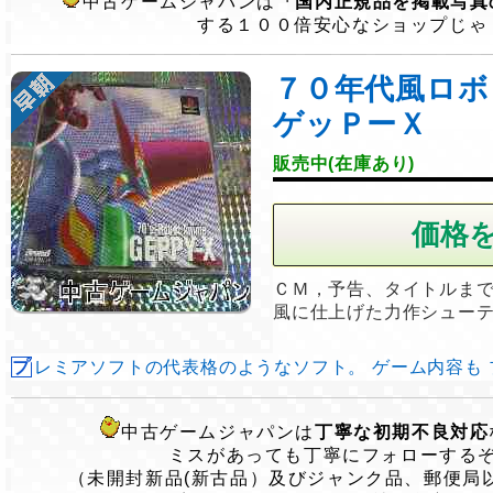
中古ゲームジャパンは
「国内正規品を掲載写真
する１００倍安心なショップじゃ
７０年代風ロ
ゲッＰーＸ
販売中(在庫あり)
ＣＭ，予告、タイトルま
風に仕上げた力作シュー
プレミアソフトの代表格のようなソフト。 ゲーム内容も プレ
中古ゲームジャパンは
丁寧な初期不良対応
ミスがあっても丁寧にフォローする
（未開封新品(新古品）及びジャンク品、郵便局