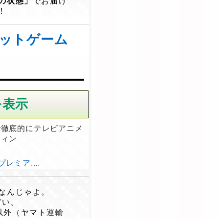
の状態」
でお届け
！
ボットゲーム
で徹底的にテレビアニメ
ティン
ミア....
なんじゃよ。
ぞい。
以外（ヤマト運輸