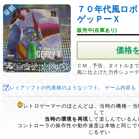
７０年代風ロ
ゲッＰーＸ
販売中(在庫あり)
ＣＭ，予告、タイトルま
風に仕上げた力作シュー
プレミアソフトの代表格のようなソフト。 ゲーム内容も プレ
レトロゲーマーのほとんどは、当時の機種・当
して
当時の環境を再現
して楽しんでいるん
コントローラの操作性や動作速度は本物と同じで
じるぞい