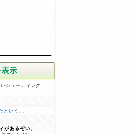
酷いシューティング
いう....
ィがあるぞい
。