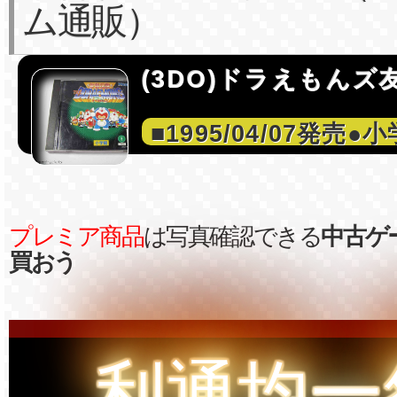
ム通販）
(3DO)ドラえもんズ友
■1995/04/07発売●
プレミア商品
は写真確認できる
中古ゲ
買おう
利通均一