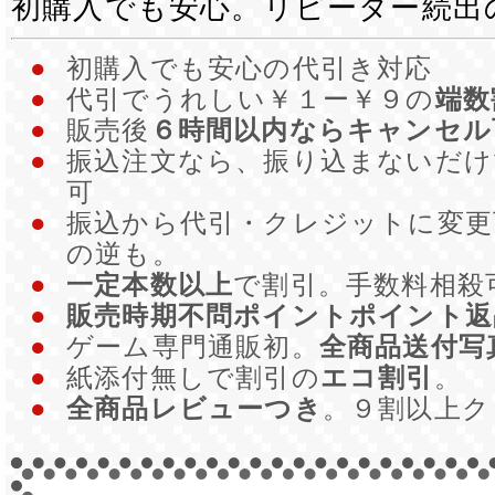
初購入でも安心。リピーター続出
●
初購入でも安心の代引き対応
●
代引でうれしい￥１ー￥９の
端数
●
販売後
６時間以内ならキャンセル
●
振込注文なら、振り込まないだ
可
●
振込から代引・クレジットに変更
の逆も。
●
一定本数以上
で割引。手数料相殺
●
販売時期不問ポイントポイント返
●
ゲーム専門通販初。
全商品送付写
●
紙添付無しで割引の
エコ割引
。
●
全商品レビューつき
。９割以上