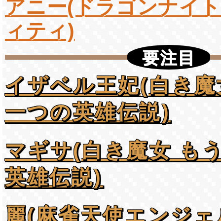
アニー(ドラゴンナイ
ィティ)
要注目
イザベル王妃(白き魔
一つの英雄伝説)
マギサ(白き魔女 も
英雄伝説)
麗(麻雀天使エンジェ