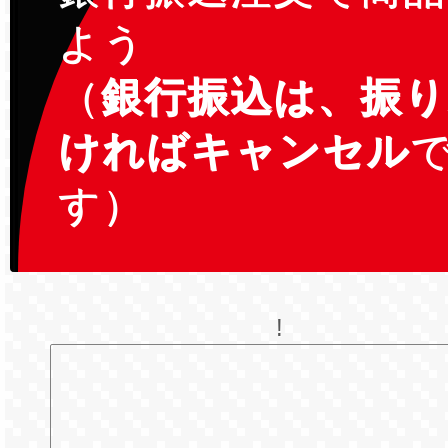
よう
（
銀行振込は、振
ければキャンセル
す）
!