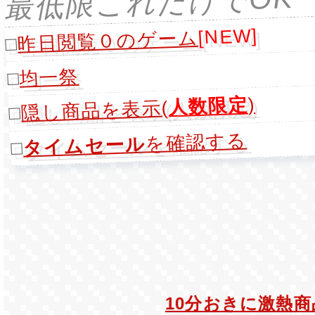
最低限これだけでOK
[NEW]
昨日閲覧０のゲーム
□
均一祭
□
)
人数限定
隠し商品を表示(
□
を確認する
タイムセール
□
10分おきに激熱