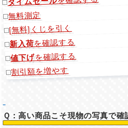
タイムセール
□
無料測定
□
[無料]くじを引く
□
を確認する
新入荷
□
を確認する
値下げ
□
割引額を増やす
□
Ｑ：高い商品こそ現物の写真で確