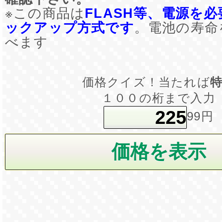
※この商品は
FLASH等、電源を
ックアップ方式です
。電池の寿命
べます
価格クイズ！当たれば
１００の桁まで入力
99円