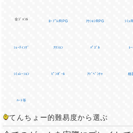
全ｼﾞｬﾝﾙ
ﾛｰﾌﾟﾚ/RPG
ｱｸｼｮﾝRPG
ｼﾐｭ
ｼｭｰﾃｨﾝｸﾞ
ｱｸｼｮﾝ
ﾊﾟｽﾞﾙ
ﾚｰ
ｼﾐｭﾚｰｼｮﾝ
ﾋﾟﾝﾎﾞｰﾙ
ｱﾄﾞﾍﾞﾝﾁｬ
格
ﾊｰﾄ等
てんちょー的難易度から選ぶ