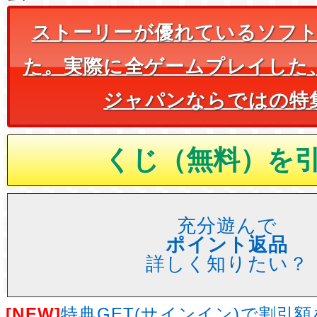
ストーリーが優れているソフ
た。実際に全ゲームプレイした
ジャパンならではの特
充分遊んで
ポイント返品
詳しく知りたい？
[NEW]
特典GET(サインイン)で割引