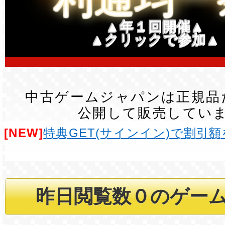
▲年１回開催▲
▲クリックで参加▲
中古ゲームジャパンは正規品
公開して販売してい
[NEW]
特典GET(サインイン)で割引