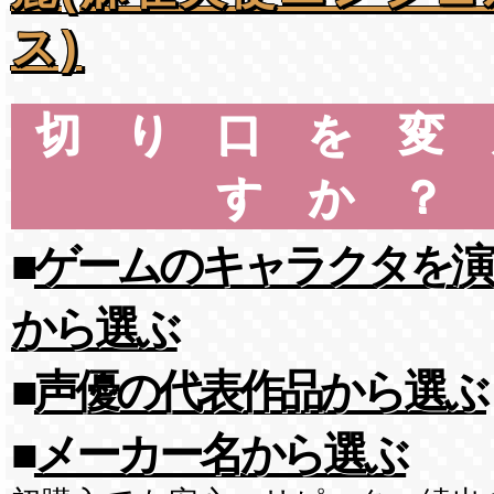
ス)
切り口を変
すか？
■
ゲームのキャラクタを演
から選ぶ
■
声優の代表作品から選ぶ
■
メーカー名から選ぶ