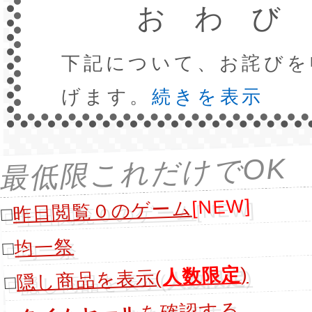
おわび
下記について、お詫びを
げます。
続きを表示
最低限これだけでOK
[NEW]
昨日閲覧０のゲーム
□
均一祭
□
)
人数限定
隠し商品を表示(
□
を確認する