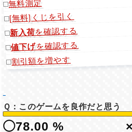
無料測定
□
[無料]くじを引く
□
を確認する
新入荷
□
を確認する
値下げ
□
割引額を増やす
□
Ｑ：このゲームを良作だと思う
◯78.00 %