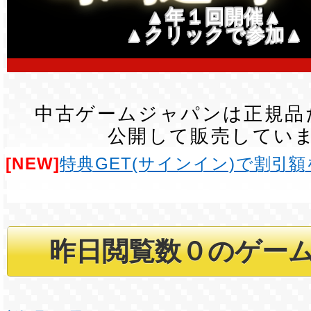
▲年１回開催▲
▲クリックで参加▲
中古ゲームジャパンは正規品
公開して販売してい
[NEW]
特典GET(サインイン)で割引