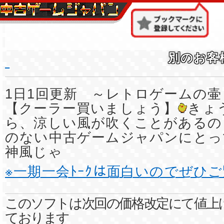
別のお客
1日1回更新 ～レトロゲームの壷
【クーラー買いましょう】
きょ
ら、涼しい風が吹くことがあるの
のない中古ゲームジャパンにとっ
神風じゃ
※一期一会ﾄｰｸは面白いのでぜひ
このソフトは次回の価格改定にて値上
ております