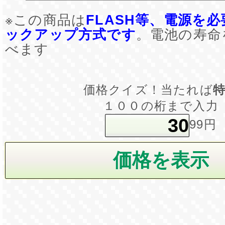
※この商品は
FLASH等、電源を
ックアップ方式です
。電池の寿命
べます
価格クイズ！当たれば
１００の桁まで入力
99円