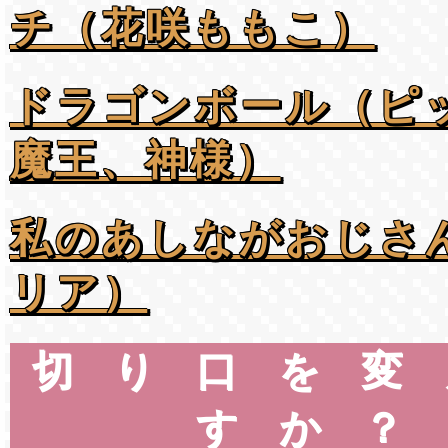
チ（花咲ももこ）
ドラゴンボール（ピ
魔王、神様）
私のあしながおじさ
リア）
切り口を変
すか？