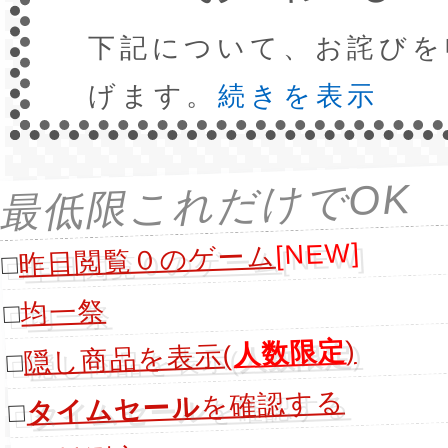
下記について、お詫びを
げます。
続きを表示
最低限これだけでOK
[NEW]
昨日閲覧０のゲーム
□
均一祭
□
)
人数限定
隠し商品を表示(
□
を確認する
タイムセール
□