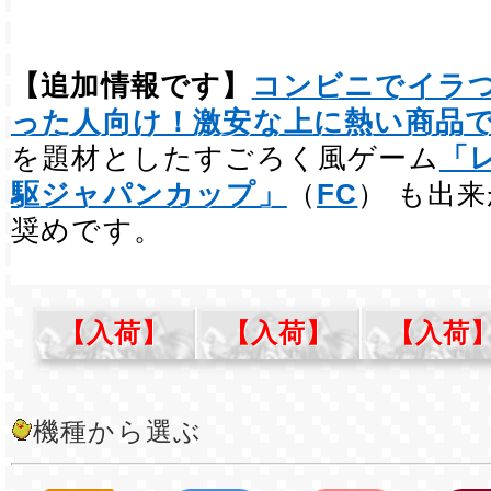
【追加情報です】
コンビニでイラ
った人向け！激安な上に熱い商品
を題材としたすごろく風ゲーム
「
駆ジャパンカップ」
（
FC
） も出
奨めです。
【入荷】
【入荷】
【入荷
機種から選ぶ