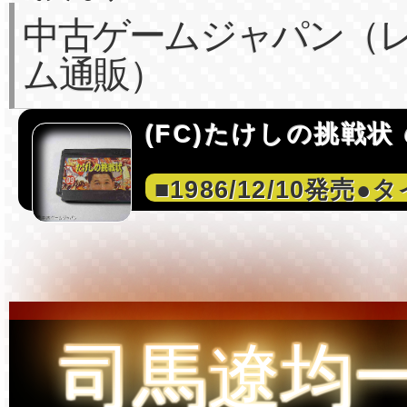
中古ゲームジャパン（
ム通販）
(FC)たけしの挑戦状
■1986/12/10発売●
司馬遼均