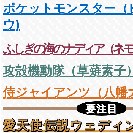
ポケットモンスター（
ウ)
ふしぎの海のナディア（ネモ
攻殻機動隊（草薙素子
侍ジャイアンツ（八幡
要注目
愛天使伝説ウェディ