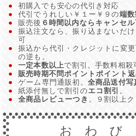
●
初購入でも安心の代引き対応
●
代引でうれしい￥１ー￥９の
端数
●
販売後
６時間以内ならキャンセル
●
振込注文なら、振り込まないだ
可
●
振込から代引・クレジットに変更
の逆も。
●
一定本数以上
で割引。手数料相殺
●
販売時期不問ポイントポイント返
●
ゲーム専門通販初。
全商品送付写
●
紙添付無しで割引の
エコ割引
。
●
全商品レビューつき
。９割以上
おわび