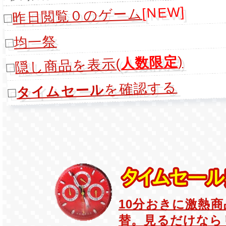
[NEW]
昨日閲覧０のゲーム
□
均一祭
□
)
人数限定
隠し商品を表示(
□
を確認する
タイムセール
□
10分おきに激熱
替。見るだけなら