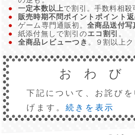
●
一定本数以上
で割引。手数料相殺
●
販売時期不問ポイントポイント返
●
ゲーム専門通販初。
全商品送付写
●
紙添付無しで割引の
エコ割引
。
●
全商品レビューつき
。９割以上
おわび
下記について、お詫びを
げます。
続きを表示