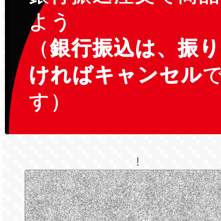
よう
（
銀行振込は、振
ければキャンセル
す）
!