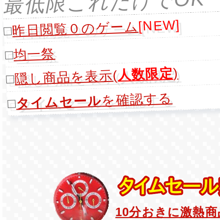
最低限これだけでOK
[NEW]
昨日閲覧０のゲーム
□
均一祭
□
)
人数限定
隠し商品を表示(
□
を確認する
タイムセール
□
10分おきに激熱