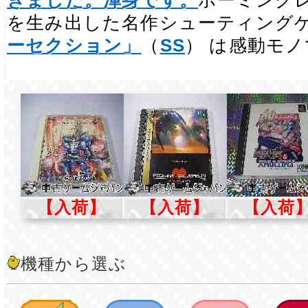
きました。渾身です。
ホーミング
を生み出した名作シューティング
ーセクション」
（
SS
） は感動モ
【入荷】
【入荷】
【入荷
機種から選ぶ