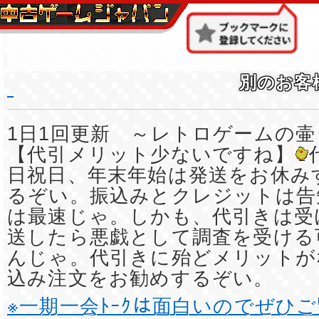
別のお客
1日1回更新 ～レトロゲームの壷
【代引メリット少ないですね】
日祝日、年末年始は発送をお休み
るぞい。振込みとクレジットは告
は最速じゃ。しかも、代引きは受
送したら悪戯として調査を受ける
んじゃ。代引きに殆どメリットが
込み注文をお勧めするぞい。
※一期一会ﾄｰｸは面白いのでぜひ