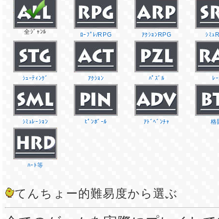
全ｼﾞｬﾝﾙ
ﾛｰﾌﾟﾚ/RPG
ｱｸｼｮﾝRPG
ｼﾐｭ
ｼｭｰﾃｨﾝｸﾞ
ｱｸｼｮﾝ
ﾊﾟｽﾞﾙ
ﾚｰ
ｼﾐｭﾚｰｼｮﾝ
ﾋﾟﾝﾎﾞｰﾙ
ｱﾄﾞﾍﾞﾝﾁｬ
格
ﾊｰﾄ等
てんちょー的難易度から選ぶ