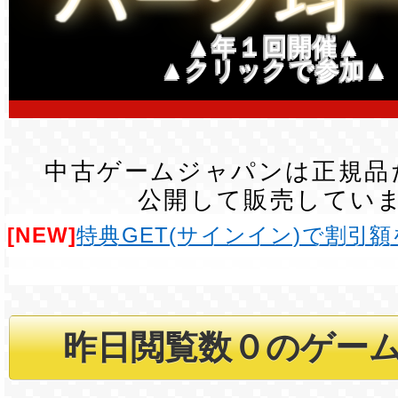
▲年１回開催▲
▲クリックで参加▲
中古ゲームジャパンは正規品
公開して販売してい
[NEW]
特典GET(サインイン)で割引