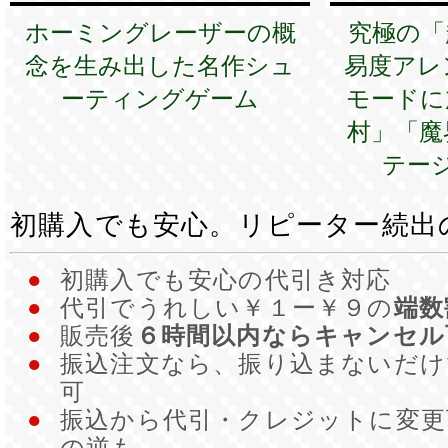
ホーミングレーザーの概
究極の「
念を生み出した名作シュ
易度アレ
ーティングゲーム
モードに
村」「魔
テー
初購入でも安心。リピーター続出
●
初購入でも安心の代引き対応
●
代引でうれしい￥１ー￥９の
端数
●
販売後
６時間以内ならキャンセル
●
振込注文なら、振り込まないだ
可
●
振込から代引・クレジットに変更
の逆も。