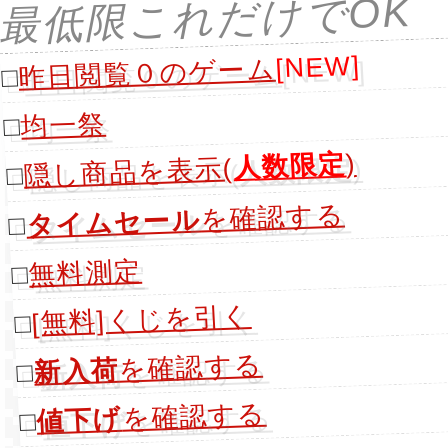
最低限これだけでOK
[NEW]
昨日閲覧０のゲーム
□
均一祭
□
)
人数限定
隠し商品を表示(
□
を確認する
タイムセール
□
無料測定
□
[無料]くじを引く
□
を確認する
新入荷
□
を確認する
値下げ
□