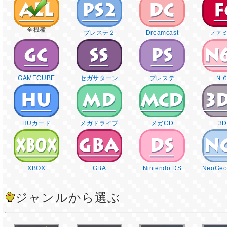
全機種
プレステ２
Dreamcast
ファ
GAMECUBE
セガサターン
プレステ
Ｎ
HUカード
メガドライブ
メガCD
3
XBOX
GBA
Nintendo DS
NeoGeo
ジャンルから選ぶ