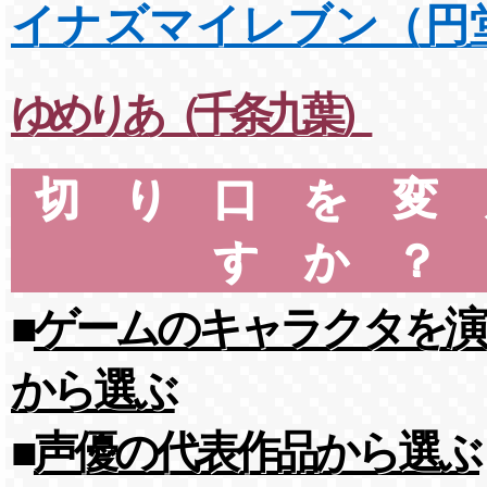
イナズマイレブン（円
ゆめりあ（千条九葉）
切り口を変
すか？
■
ゲームのキャラクタを演
から選ぶ
■
声優の代表作品から選ぶ