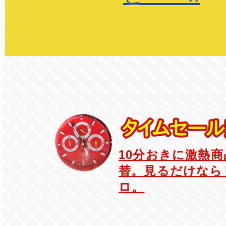
10分おきに激熱
替。見るだけなら
ロ。