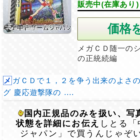
販売中(在庫あり)
メガＣＤ随一の
の正統続編
メガＣＤで１，２を争う出来のよさのシューティン
グ 慶応遊撃隊の ....
国内正規品のみを扱い、写
状態を詳細にお伝え
しとる「
ジャパン」で買うんじゃぞ