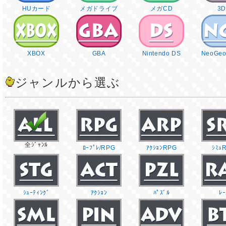
HUカード
メガドライブ
メガCD
3
XBOX
GBA
Nintendo DS
NeoGeo
ジャンルから選ぶ
全ｼﾞｬﾝﾙ
ﾛｰﾌﾟﾚ/RPG
ｱｸｼｮﾝRPG
ｼﾐｭ
ｼｭｰﾃｨﾝｸﾞ
ｱｸｼｮﾝ
ﾊﾟｽﾞﾙ
ﾚｰ