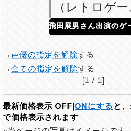
（レトロゲー
飛田展男さん出演のゲ
→
声優の指定を解除
する
→
全ての指定を解除
する
[1 / 1]
最新価格表示 OFF|
ONにする
と、
で価格表示されます
※当ページの写真はイメージです