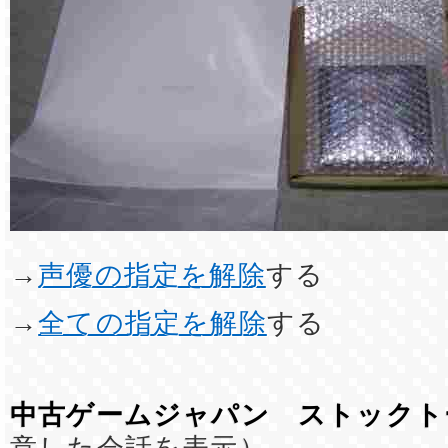
→
声優の指定を解除
する
→
全ての指定を解除
する
中古ゲームジャパン ストックト
意した会話を表示）