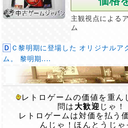
主観視点による
ム
ＤＣ黎明期に登場した オリジナルアクションゲー
ム。 黎明期....
レトロゲームの価値を重ん
問は
大歓迎
じゃ！
レトロゲームは対価を払う
んじゃ！ほんとうじゃ