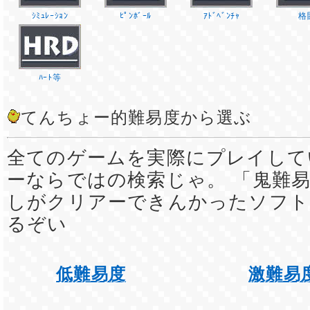
ｼﾐｭﾚｰｼｮﾝ
ﾋﾟﾝﾎﾞｰﾙ
ｱﾄﾞﾍﾞﾝﾁｬ
格
ﾊｰﾄ等
てんちょー的難易度から選ぶ
全てのゲームを実際にプレイして
ーならではの検索じゃ。 「鬼難易
しがクリアーできんかったソフト
るぞい
低難易度
激難易