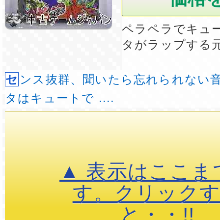
ペラペラでキュ
タがラップする
センス抜群、聞いたら忘れられない音楽、 キャラク
タはキュートで ....
▲ 表示はここま
す。クリック
と・・!!