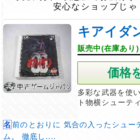
安心なショップじゃ
キアイダ
販売中(在庫あり)
多彩な武器を使
ト物横シューテ
名前のとおりに 気合の入ったシューティングゲー
ム。 徹底し....