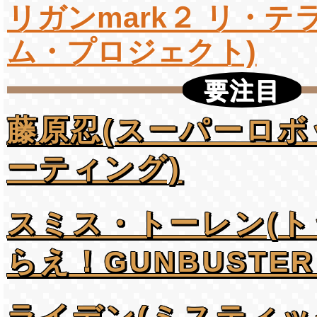
リガンmark２ リ・テ
ム・プロジェクト)
要注目
藤原忍(スーパーロボ
ーティング)
スミス・トーレン(
らえ！GUNBUSTER 
ライデン(ミスティ