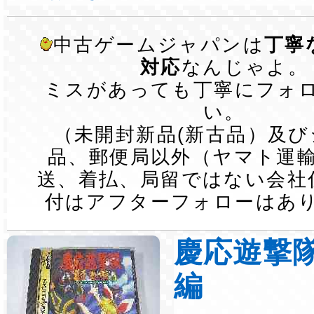
中古ゲームジャパンは
丁寧
対応
なんじゃよ。
ミスがあっても丁寧にフォ
い。
（未開封新品(新古品）及
品、郵便局以外（ヤマト運
送、着払、局留ではない会社
付はアフターフォローはあ
慶応遊撃
編