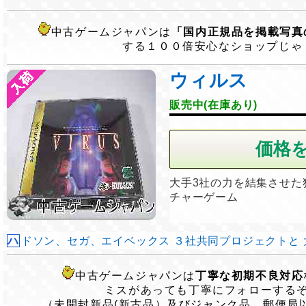
中古ゲームジャパンは
「国内正規品を掲載写真
する１００倍安心なショップじゃ
ウィルス
販売中(在庫あり)
大手3社の力を結集させた
チャーゲーム
ハドソン、セガ、エイベックス ３社共同プロジェクトと 大々
中古ゲームジャパンは
丁寧な初期不良対応
ミスがあっても丁寧にフォローする
（未開封新品(新古品）及びジャンク品、郵便局