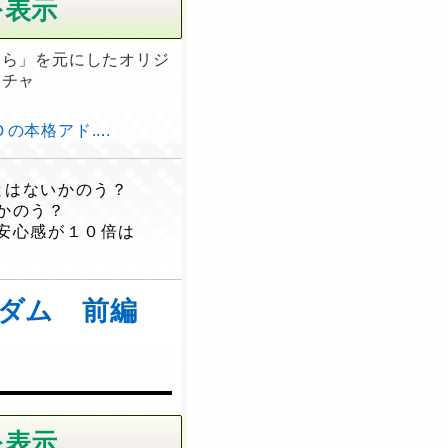
つら」を元にしたオリジ
ンチャ
本格アド....
とはないかのう？
かのう？
安心感が１０倍は
ンダム 前編