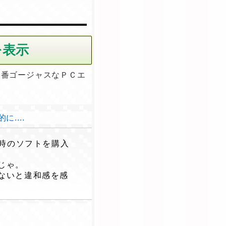
一番ゴージャスなＰＣエ
....
時のソフトを購入
じゃ。
ないと違和感を感