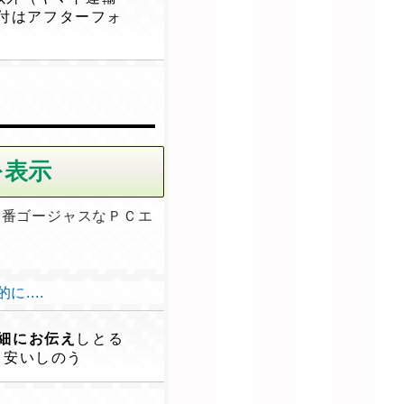
付はアフターフォ
一番ゴージャスなＰＣエ
....
細にお伝え
しとる
。安いしのう