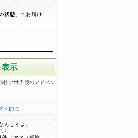
の状態」
でお届け
！
独特の世界観のアドベン
的に....
なんじゃよ。
ぞい。
以外（ヤマト運輸