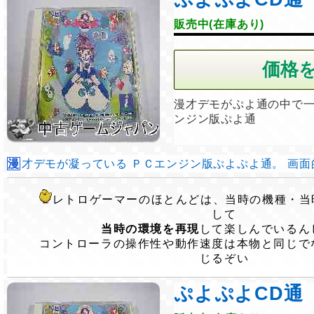
販売中(在庫あり)
漫才デモがぷよ通の中で
ンジン版ぷよ通
漫才デモが凝っている ＰＣエンジン版ぷよぷよ通。 画面的に
レトロゲーマーのほとんどは、当時の機種・当
して
当時の環境を再現
して楽しんでいるん
コントローラの操作性や動作速度は本物と同じで
じるぞい
ぷよぷよCD通