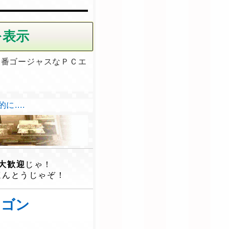
一番ゴージャスなＰＣエ
....
大歓迎
じゃ！
ほんとうじゃぞ！
ラゴン