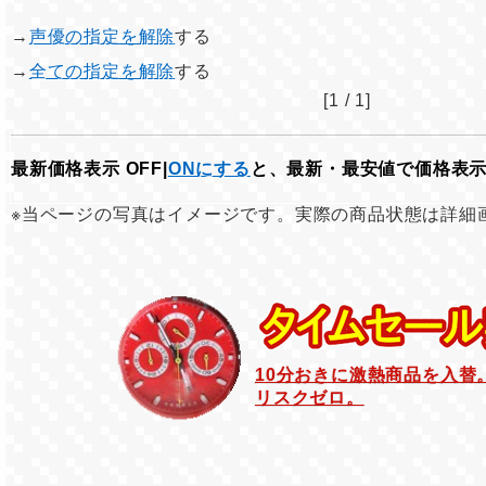
→
声優の指定を解除
する
→
全ての指定を解除
する
[1 / 1]
最新価格表示 OFF|
ONにする
と、最新・最安値で価格表
※当ページの写真はイメージです。実際の商品状態は詳細
10分おきに激熱商品を入替
リスクゼロ。