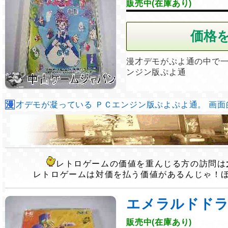
販売中(在庫あり)
漫才デモがぷよ通の中で
ンジン版ぷよ通
漫才デモが凝っている ＰＣエンジン版ぷよぷよ通。 画面的に
レトロゲームの価値を重んじる方の訪問は
レトロゲームは対価を払う価値があるんじゃ！
エメラルドド
販売中(在庫あり)