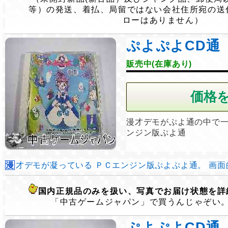
等）の発送、着払、局留ではない会社住所宛の送
ローはありません）
ぷよぷよCD通
販売中(在庫あり)
漫才デモがぷよ通の中で
ンジン版ぷよ通
漫才デモが凝っている ＰＣエンジン版ぷよぷよ通。 画面的に
国内正規品のみを扱い、写真でお届け状態を詳
「中古ゲームジャパン」で買うんじゃぞい
ぷよぷよCD通