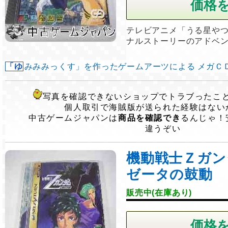
テレビアニメ「うる星や
ナルストーリーのアドベ
「ゆみみみっくす」を作ったゲームアーツによる メガＣＤの
写真を確認できないショップでトラブったこ
個人取引で海賊版が送られた経験はない
中古ゲームジャパンは
商品を確認でき
るんじゃ！
違うぞい
機動戦士Ｚガ
ゼータの鼓動
販売中(在庫あり)