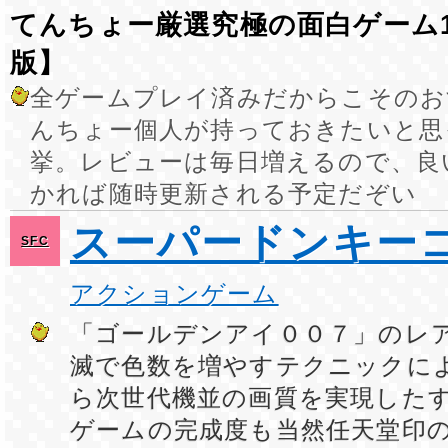
てんちょー厳選究極の面白ゲーム1
版】
全ゲームプレイ済みだからこそのお
んちょー個人が持っておきたいと思
挙。レビューは毎日増えるので、良
かれば随時更新される予定だぞい
スーパードンキー
SFC
アクションゲーム
「ゴールデンアイ００７」のレ
滅で色数を増やすテクニックによ
ら次世代機並の画質を実現した
ゲームの完成度も当然任天堂印