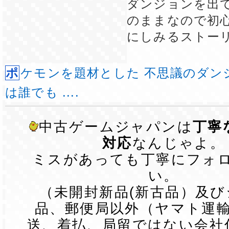
ダンジョンを出
のままなので初
にしみるストー
ポケモンを題材とした 不思議のダンジョン。 本作品
は誰でも ....
中古ゲームジャパンは
丁寧
対応
なんじゃよ。
ミスがあっても丁寧にフォ
い。
（未開封新品(新古品）及
品、郵便局以外（ヤマト運
送、着払、局留ではない会社