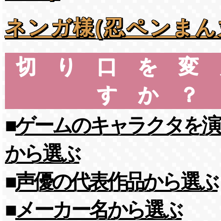
ネンガ様(忍ペンまん
切り口を変
すか？
■
ゲームのキャラクタを演
から選ぶ
■
声優の代表作品から選ぶ
■
メーカー名から選ぶ