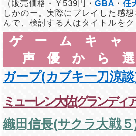
（販売価格・￥539円・
GBA
・
任
しかのー。実際にプレイした感想
んで、検討する人はタイトルをク
ゲームキャ
声優から
ガープ(カブキ一刀涼談
ミューレン大佐(グランディア
織田信長(サクラ大戦５