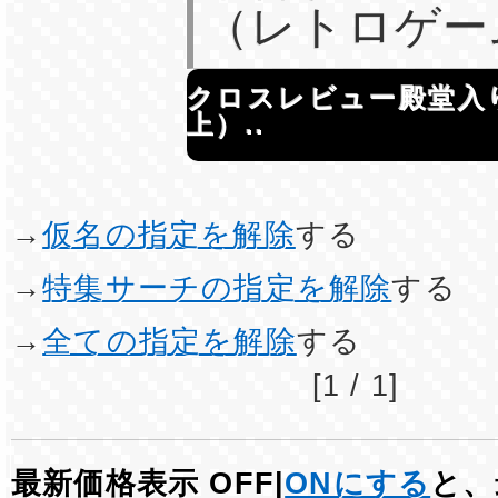
（レトロゲー
クロスレビュー殿堂入
上）..
→
仮名の指定を解除
する
→
特集サーチの指定を解除
する
→
全ての指定を解除
する
[1 / 1]
最新価格表示 OFF|
ONにする
と、