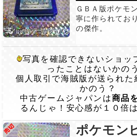
ＧＢＡ版ポケモ
寧に作られてお
の傑作。
写真を確認できないショッ
ったことはないかの
個人取引で海賊版が送られた
かのう？
中古ゲームジャパンは
商品
るんじゃ！安心感が１０倍
ポケモン