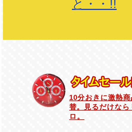
と・・!!
10分おきに激熱
替。見るだけなら
ロ。