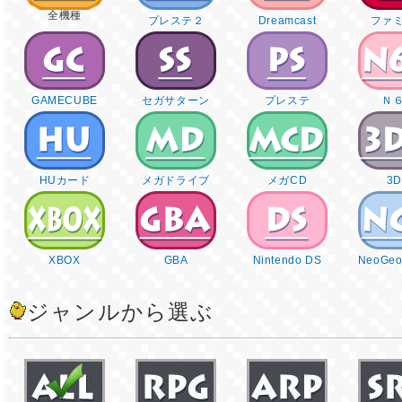
全機種
プレステ２
Dreamcast
ファ
GAMECUBE
セガサターン
プレステ
Ｎ
HUカード
メガドライブ
メガCD
3
XBOX
GBA
Nintendo DS
NeoGeo
ジャンルから選ぶ