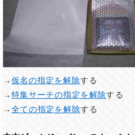
→
仮名の指定を解除
する
→
特集サーチの指定を解除
する
→
全ての指定を解除
する