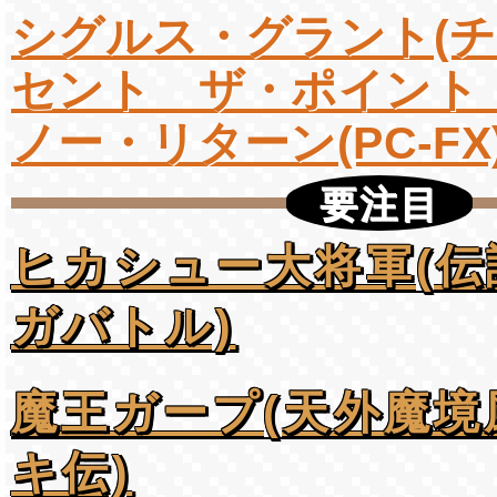
シグルス・グラント(
セント ザ・ポイント
ノー・リターン(PC-FX)
要注目
ヒカシュー大将軍(伝
ガバトル)
魔王ガープ(天外魔境
キ伝)