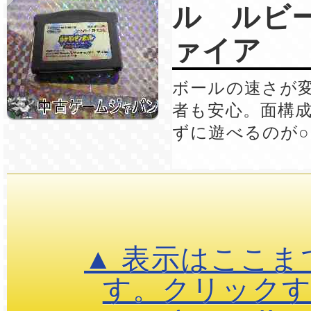
ル ルビ
ァイア
ボールの速さが
者も安心。面構
ずに遊べるのが○
▲ 表示はここま
す。クリック