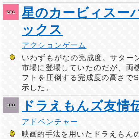
星のカービィスー
SFC
ックス
アクションゲーム
いわずもがなの完成度。サター
市場に登場していたのだが、両
フトを圧倒する完成度の高さでS
示した。
ドラえもんズ友情
3DO
アドベンチャー
映画的手法を用いたドラえもんの