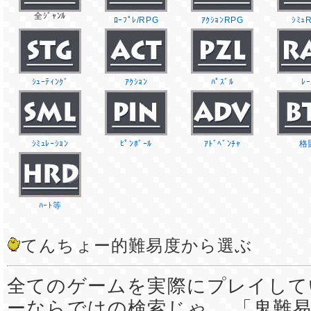
全ｼﾞｬﾝﾙ
ﾛｰﾌﾟﾚ/RPG
ｱｸｼｮﾝRPG
ｼﾐｭ
ｼｭｰﾃｨﾝｸﾞ
ｱｸｼｮﾝ
ﾊﾟｽﾞﾙ
ﾚｰ
ｼﾐｭﾚｰｼｮﾝ
ﾋﾟﾝﾎﾞｰﾙ
ｱﾄﾞﾍﾞﾝﾁｬ
格
ﾊｰﾄ等
てんちょー的難易度から選ぶ
全てのゲームを実際にプレイして
ーならではの検索じゃ。 「鬼難易