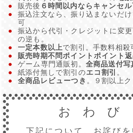
●
販売後
６時間以内ならキャンセル
●
振込注文なら、振り込まないだ
可
●
振込から代引・クレジットに変更
の逆も。
●
一定本数以上
で割引。手数料相殺
●
販売時期不問ポイントポイント返
●
ゲーム専門通販初。
全商品送付写
●
紙添付無しで割引の
エコ割引
。
●
全商品レビューつき
。９割以上
おわび
下記について、お詫びを