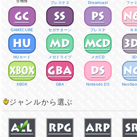
全機種
プレステ２
Dreamcast
ファ
GAMECUBE
セガサターン
プレステ
Ｎ
HUカード
メガドライブ
メガCD
3
XBOX
GBA
Nintendo DS
NeoGeo
ジャンルから選ぶ