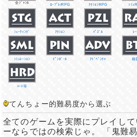
全ｼﾞｬﾝﾙ
ﾛｰﾌﾟﾚ/RPG
ｱｸｼｮﾝRPG
ｼﾐｭ
ｼｭｰﾃｨﾝｸﾞ
ｱｸｼｮﾝ
ﾊﾟｽﾞﾙ
ﾚｰ
ｼﾐｭﾚｰｼｮﾝ
ﾋﾟﾝﾎﾞｰﾙ
ｱﾄﾞﾍﾞﾝﾁｬ
格
ﾊｰﾄ等
てんちょー的難易度から選ぶ
全てのゲームを実際にプレイして
ーならではの検索じゃ。 「鬼難易