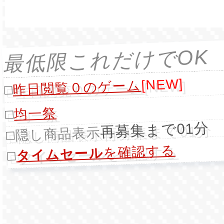
最低限これだけでOK
[NEW]
昨日閲覧０のゲーム
□
均一祭
□
再募集まで01分
隠し商品表示
□
を確認する
タイムセール
□