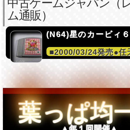
中古ゲームジャパン（
ム通販）
(N64)星のカービィ
■2000/03/24発売●任
葉っぱ均
▲年１回開催▲