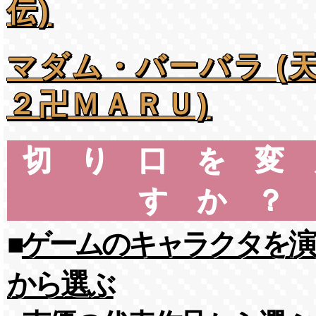
伝)
マダム・バーバラ (
２卍ＭＡＲＵ)
切り口を変
すか？
■
ゲームのキャラクタを演
から選ぶ