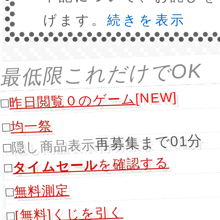
げます。
続きを表示
最低限これだけでOK
[NEW]
昨日閲覧０のゲーム
□
均一祭
□
再募集まで01分
隠し商品表示
□
を確認する
タイムセール
□
無料測定
□
[無料]くじを引く
□