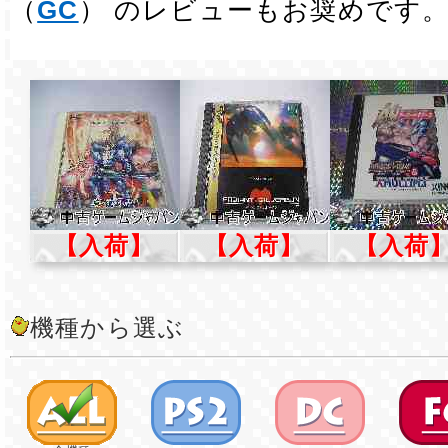
（
GC
） のレビューもお奨めです
【入荷】
【入荷】
【入荷
機種から選ぶ