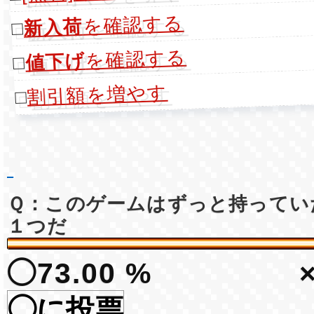
を確認する
新入荷
□
を確認する
値下げ
□
割引額を増やす
□
Ｑ：このゲームはずっと持ってい
１つだ
◯73.00 %
◯に投票