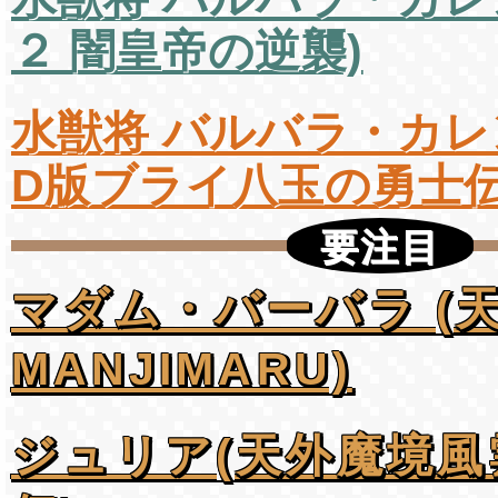
２ 闇皇帝の逆襲)
水獣将 バルバラ・カレ
D版ブライ八玉の勇士伝
要注目
マダム・バーバラ (
MANJIMARU)
ジュリア(天外魔境風