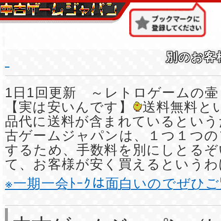
別のお客
1日1回更新 ～レトロゲームの壷
【実は安いんです】
送料無料と
品代に送料が含まれているという
古ゲームジャパンは、１つ１つの
するため、手数料を別にしとるぞ
て、お客様が安く買えるというわ
※一期一会ﾄｰｸは面白いのでぜひ