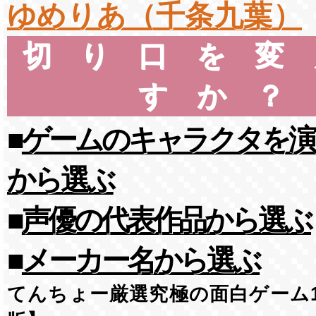
ゆめりあ（千条九葉）
切り口を変
すか？
■
ゲームのキャラクタを演
から選ぶ
■
声優の代表作品から選ぶ
■
メーカー名から選ぶ
てんちょー厳選究極の面白ゲーム1