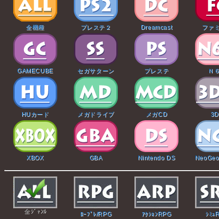
全機種
プレステ２
Dreamcast
ファ
GAMECUBE
セガサターン
プレステ
Ｎ
HUカード
メガドライブ
メガCD
3
XBOX
GBA
Nintendo DS
NeoGeo
全ｼﾞｬﾝﾙ
ﾛｰﾌﾟﾚ/RPG
ｱｸｼｮﾝRPG
ｼﾐｭ