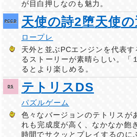
が目白押しなのも魅力。
天使の詩2堕天使の
PCCD
ロープレ
天外と並ぶPCエンジンを代表す
るストーリーが素晴らしい。「
るとより楽しめる。
テトリスDS
DS
パズルゲーム
色々なバージョンのテトリスが
れも完成度が高く、なかなか飽
時間でサクッとプレイするのに