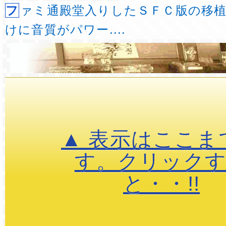
ファミ通殿堂入りしたＳＦＣ版の移植。 ＣＤ音源だ
けに音質がパワー....
▲ 表示はここま
す。クリック
と・・!!