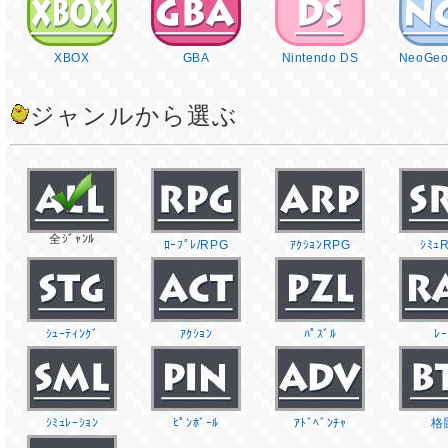
XBOX
GBA
Nintendo DS
NeoGeo
ジャンルから選ぶ
全ｼﾞｬﾝﾙ
ﾛｰﾌﾟﾚ/RPG
ｱｸｼｮﾝRPG
ｼﾐｭ
ｼｭｰﾃｨﾝｸﾞ
ｱｸｼｮﾝ
ﾊﾟｽﾞﾙ
ﾚｰ
ｼﾐｭﾚｰｼｮﾝ
ﾋﾟﾝﾎﾞｰﾙ
ｱﾄﾞﾍﾞﾝﾁｬ
格