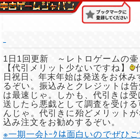
1日1回更新 ～レトロゲームの壷
【代引メリット少ないですね】
日祝日、年末年始は発送をお休み
るぞい。振込みとクレジットは告
は最速じゃ。しかも、代引きは受
送したら悪戯として調査を受ける
んじゃ。代引きに殆どメリットが
込み注文をお勧めするぞい。
※一期一会ﾄｰｸは面白いのでぜひ