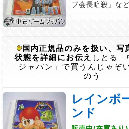
ブ会長暗殺」な
国内正規品のみを扱い、写
状態を詳細にお伝え
しとる「
ジャパン」で買うんじゃぞ
のう
レインボ
ンド
販売中(在庫あり)