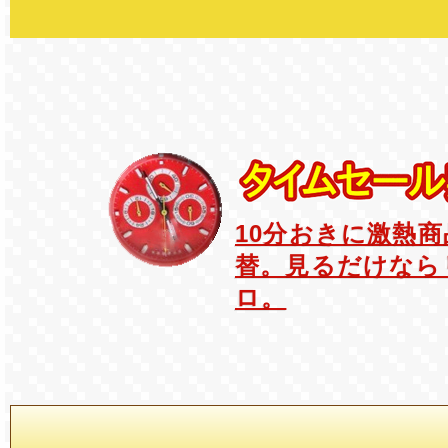
10分おきに激熱
替。見るだけなら
ロ。