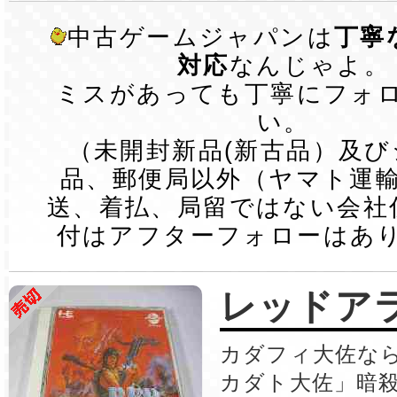
中古ゲームジャパンは
丁寧
対応
なんじゃよ。
ミスがあっても丁寧にフォ
い。
（未開封新品(新古品）及
品、郵便局以外（ヤマト運
送、着払、局留ではない会社
付はアフターフォローはあ
レッドア
カダフィ大佐な
カダト大佐」暗