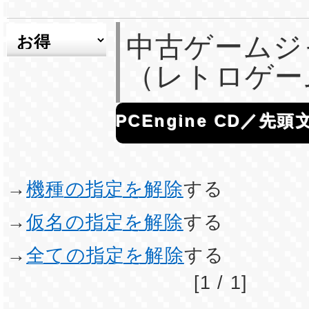
中古ゲームジ
（レトロゲー
PCEngine CD／先
→
機種の指定を解除
する
→
仮名の指定を解除
する
→
全ての指定を解除
する
[1 / 1]