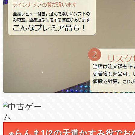
※らんま1/2の天道かすみ役で