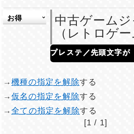
中古ゲームジ
（レトロゲー
プレステ／先頭文字が
→
機種の指定を解除
する
→
仮名の指定を解除
する
→
全ての指定を解除
する
[1 / 1]