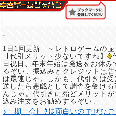
1日1回更新 ～レトロゲームの壷
【代引メリット少ないですね】
日祝日、年末年始は発送をお休み
るぞい。振込みとクレジットは告
は最速じゃ。しかも、代引きは受
送したら悪戯として調査を受ける
んじゃ。代引きに殆どメリットが
込み注文をお勧めするぞい。
※一期一会ﾄｰｸは面白いのでぜひ