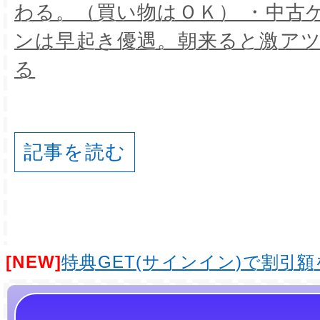
わる。（買い物はＯＫ） ・中古
ンは早起き優遇。朝来ると激ア
る
記事を読む
[NEW]
特典GET(サインイン)で割引