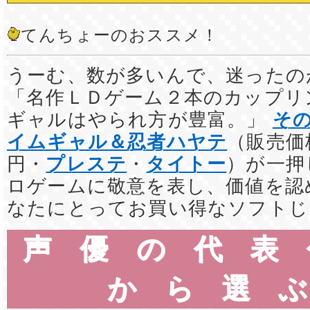
てんちょーのおススメ！
うーむ、数が多いんで、迷ったの
「名作ＬＤゲーム２本のカップリ
ギャルはやられ方が豊富。」
そ
イムギャル＆忍者ハヤテ
（販売価格
円・
プレステ
・
タイトー
）が一押
ロゲームに敬意を表し、価値を認
なたにとってお買い得なソフトじ
声優の代表
から選