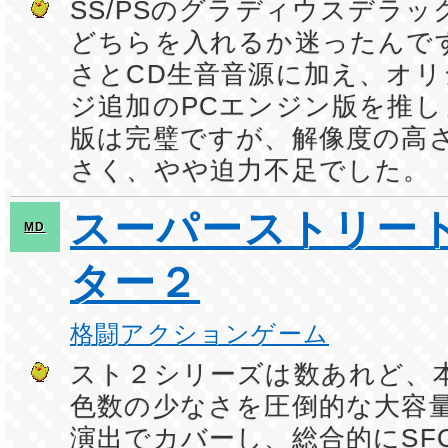
SS/PSのグラディウスデラ
どちらを入れるか迷ったんで
さとCD生音音源に加え、オ
ジ追加のPCエンジン版を推しま
版は完璧ですが、解像度の高
さく、やや迫力不足でした。
スーパーストリー
MD
ター２
格闘アクションゲーム
スト２シリーズは数あれど、
色数の少なさを圧倒的な大容
演出でカバーし、総合的にSF