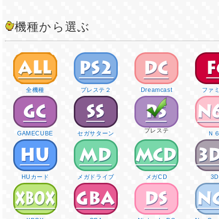
機種から選ぶ
全機種
プレステ２
Dreamcast
ファ
プレステ
GAMECUBE
セガサターン
Ｎ
HUカード
メガドライブ
メガCD
3