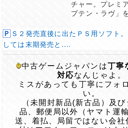
チャー。プレミ
プテン・ラヴ」
ＰＳ２発売直後に出たＰＳ用ソフト。 ＰＳソフトと
しては末期発売と....
中古ゲームジャパンは
丁寧
対応
なんじゃよ。
ミスがあっても丁寧にフォ
い。
（未開封新品(新古品）及
品、郵便局以外（ヤマト運
送、着払、局留ではない会社