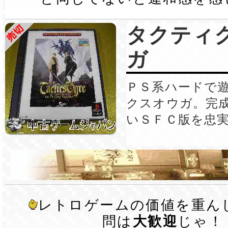
タクティ
ガ
ＰＳ系ハードで
クスオウガ。完
いＳＦＣ版を忠
レトロゲームの価値を重ん
問は
大歓迎
じゃ！