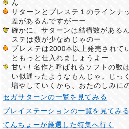
ん
サターンとプレステ１のラインナ
差があるんですがーー
確かに。サターンは結構数がある
ステは数が少なめじゃのー
プレステは2000本以上発売されて
ともっと仕入れましょうよー
甘い！名作と呼ばれるソフトの数
い似通ったようなもんじゃ。じっ
増やしていくから、おたのしみに
セガサターンの一覧を見てみる
プレイステーションの一覧を見てみ
てんちょーが厳選した特集へ行く