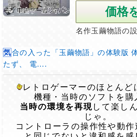
名作玉繭物語の
気合の入った「玉繭物語」の体験版 体験版とは銘打
たず、 電....
レトロゲーマーのほとんど
機種・当時のソフトを購
当時の環境を再現
して楽し
じゃ。
コントローラの操作性や動作
と同じでないと違和感を感