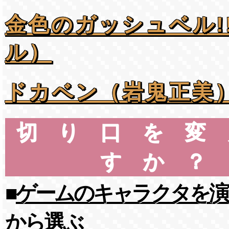
金色のガッシュベル!
ル）
ドカベン（岩鬼正美
切り口を変
すか？
■
ゲームのキャラクタを演
から選ぶ