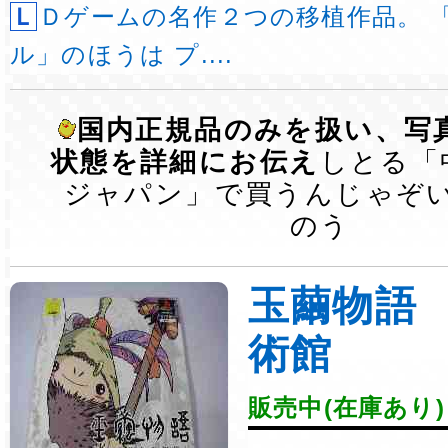
ＬＤゲームの名作２つの移植作品。 「タイムギャ
ル」のほうは プ....
国内正規品のみを扱い、写
状態を詳細にお伝え
しとる「
ジャパン」で買うんじゃぞ
のう
玉繭物語
術館
販売中(在庫あり)