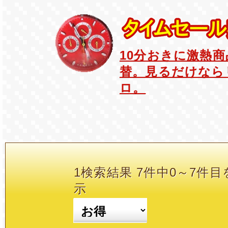
10分おきに激熱
替。見るだけなら
ロ。
1検索結果 7件中0～7件目
示