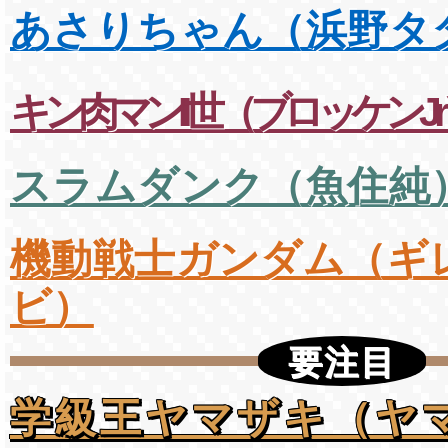
あさりちゃん（浜野タ
キン肉マンII世（ブロッケンJr
スラムダンク（魚住純
機動戦士ガンダム（ギ
ビ）
要注目
学級王ヤマザキ（ヤ