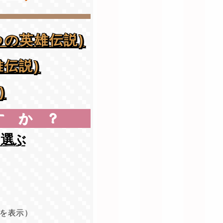
つの英雄伝説)
伝説)
)
すか？
ら選ぶ
を表示）