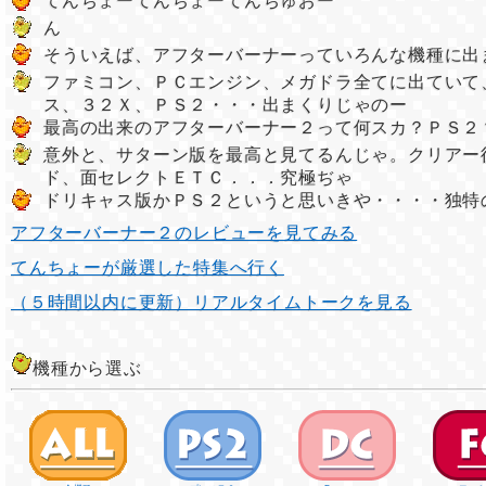
てんちょーてんちょーてんちゅおー
ん
そういえば、アフターバーナーっていろんな機種に出
ファミコン、ＰＣエンジン、メガドラ全てに出ていて
ス、３２Ｘ、ＰＳ２・・・出まくりじゃのー
最高の出来のアフターバーナー２って何スカ？ＰＳ２
意外と、サターン版を最高と見てるんじゃ。クリアー
ド、面セレクトＥＴＣ．．．究極ぢゃ
ドリキャス版かＰＳ２というと思いきや・・・・独特
アフターバーナー２のレビューを見てみる
てんちょーが厳選した特集へ行く
（５時間以内に更新）リアルタイムトークを見る
機種から選ぶ