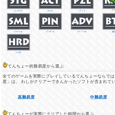
ﾚｰ
ｼｭｰﾃｨﾝｸﾞ
ｱｸｼｮﾝ
ﾊﾟｽﾞﾙ
ｼﾐｭﾚｰｼｮﾝ
ﾋﾟﾝﾎﾞｰﾙ
ｱﾄﾞﾍﾞﾝﾁｬ
格
ﾊｰﾄ等
てんちょー的難易度から選ぶ
全てのゲームを実際にプレイしているてんちょーならでは
度」は、 わしがクリアーできんかったソフトが含まれて
高難易度
中難易度
てんちょーが実際にクリアした時間から選ぶ