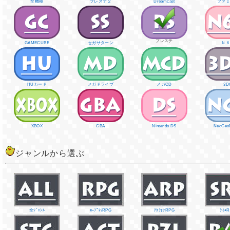
全機種
プレステ２
Dreamcast
ファ
プレステ
GAMECUBE
セガサターン
Ｎ
HUカード
メガドライブ
メガCD
3D
XBOX
GBA
Nintendo DS
NeoGeo
ジャンルから選ぶ
全ｼﾞｬﾝﾙ
ﾛｰﾌﾟﾚ/RPG
ｱｸｼｮﾝRPG
ｼﾐｭ