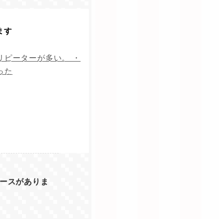
ます
リピーターが多い。 ・
った
ースがありま