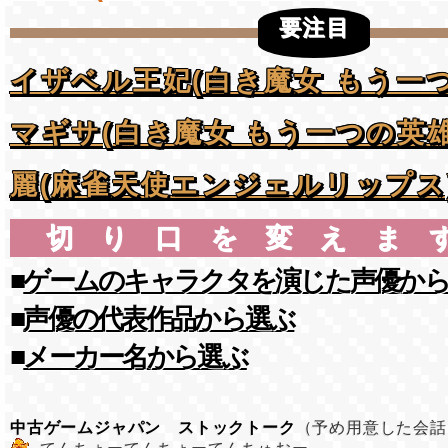
要注目
イザベル王妃(白き魔女 もう一
マギサ(白き魔女 もう一つの英雄
麗(麻雀天使エンジェルリップス
切り口を変えま
■
ゲームのキャラクタを演じた声優か
■
声優の代表作品から選ぶ
■
メーカー名から選ぶ
中古ゲームジャパン ストックトーク
（予め用意した会話