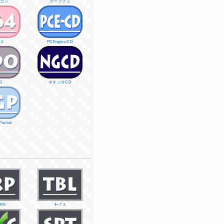
ミコン
スーファミ
６４
PCEngine CD
O
ネオジオCD
Pocket
RPG
ﾃｰﾌﾞﾙ