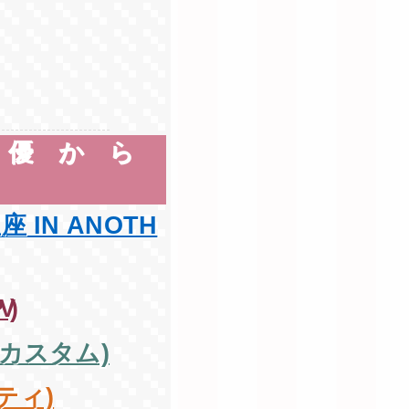
声優から
IN ANOTH
)
カスタム)
ティ)