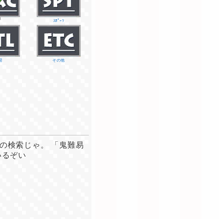
ｽ
ｽﾎﾟｰﾂ
闘
その他
の検索じゃ。 「鬼難易
いるぞい