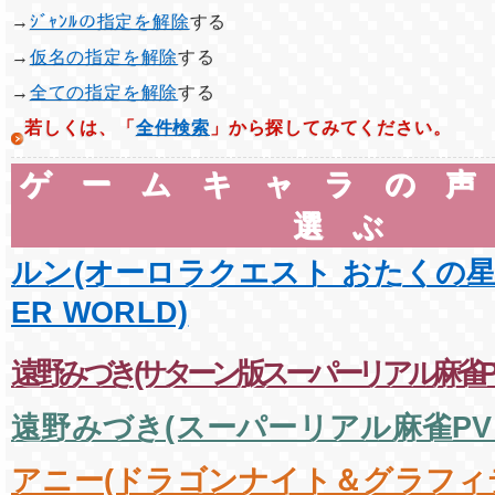
→
ｼﾞｬﾝﾙの指定を解除
する
→
仮名の指定を解除
する
→
全ての指定を解除
する
若しくは、「
全件検索
」から探してみてください。
ゲームキャラの
選ぶ
ルン(オーロラクエスト おたくの星座 
ER WORLD)
遠野みづき(サターン版スーパーリアル麻雀PV
遠野みづき(スーパーリアル麻雀PV
アニー(ドラゴンナイト＆グラフィ