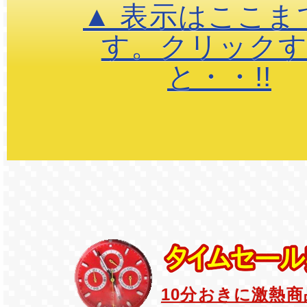
▲ 表示はここま
す。クリック
と・・!!
10分おきに激熱