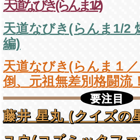
天道なびき(らんま1/2)
天道なびき(らんま1/2
編)
天道なびき(らんま１
倒、元祖無差別格闘流！
要注目
藤井 星丸 (クイズの