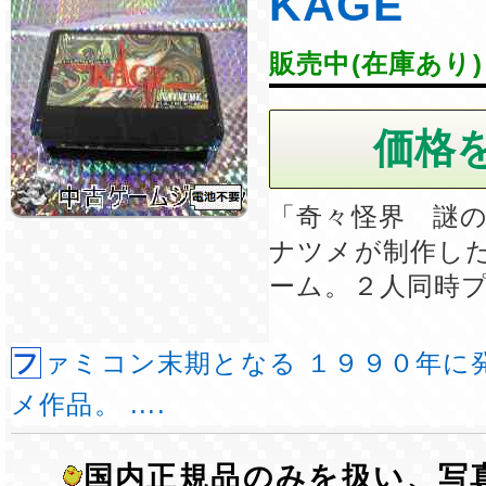
KAGE
販売中(在庫あり)
「奇々怪界 謎
ナツメが制作し
ーム。２人同時
ファミコン末期となる １９９０年に発売されたナツ
メ作品。 ....
国内正規品のみを扱い、写