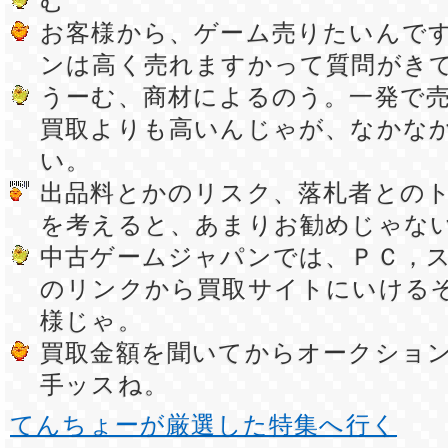
む
お客様から、ゲーム売りたいんで
ンは高く売れますかって質問がき
うーむ、商材によるのう。一発で
買取よりも高いんじゃが、なかな
い。
出品料とかのリスク、落札者との
を考えると、あまりお勧めじゃな
中古ゲームジャパンでは、ＰＣ，
のリンクから買取サイトにいける
様じゃ。
買取金額を聞いてからオークショ
手ッスね。
てんちょーが厳選した特集へ行く