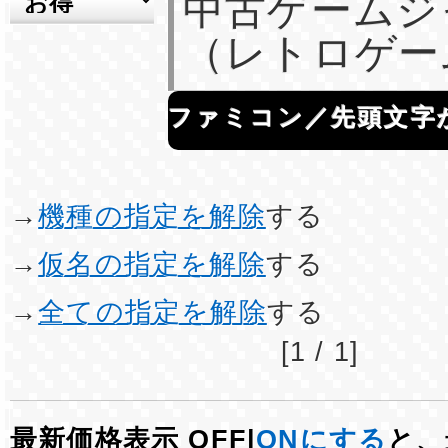
中古ゲームジ
（レトロゲー
ファミコン／先頭文字
→
機種の指定を解除
する
→
仮名の指定を解除
する
→
全ての指定を解除
する
[1 / 1]
最新価格表示 OFF|
ONにする
と、