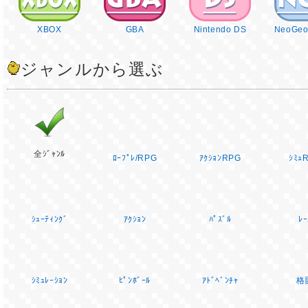
XBOX
GBA
Nintendo DS
NeoGeo
ジャンルから選ぶ
全ｼﾞｬﾝﾙ
ﾛｰﾌﾟﾚ/RPG
ｱｸｼｮﾝRPG
ｼﾐｭ
ｼｭｰﾃｨﾝｸﾞ
ｱｸｼｮﾝ
ﾊﾟｽﾞﾙ
ﾚｰ
ｼﾐｭﾚｰｼｮﾝ
ﾋﾟﾝﾎﾞｰﾙ
ｱﾄﾞﾍﾞﾝﾁｬ
格