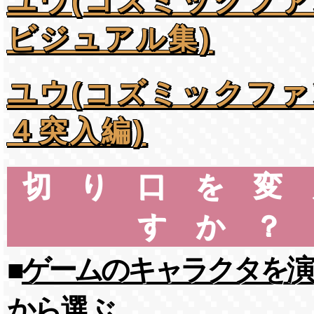
ユウ(コズミックフ
ビジュアル集)
ユウ(コズミックフ
４突入編)
切り口を変
すか？
■
ゲームのキャラクタを演
から選ぶ