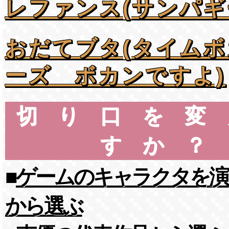
レファンス(サンパギ
おだてブタ(タイム
ーズ ボカンですよ)
切り口を変
すか？
■
ゲームのキャラクタを演
から選ぶ