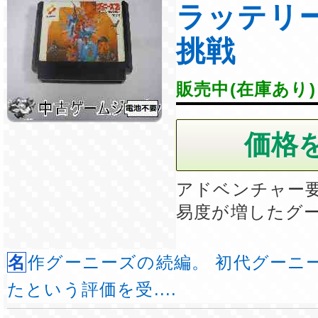
ラッテリ
挑戦
販売中(在庫あり)
アドベンチャー
易度が増したグ
名作グーニーズの続編。 初代グーニーズが易しすぎ
たという評価を受....