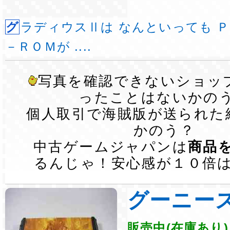
グラディウスⅡは なんといっても ＰＣエンジンＣＤ
－ＲＯＭが ....
写真を確認できないショッ
ったことはないかの
個人取引で海賊版が送られた
かのう？
中古ゲームジャパンは
商品
るんじゃ！安心感が１０倍
グーニー
販売中(在庫あり)