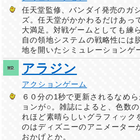
任天堂監修、バンダイ発売のガ
ズ。任天堂がかかわるだけあっ
大満足。対戦ゲームとしても練
自の領地システムの戦略性には
地を開いたシミュレーションゲ
アラジン
MD
アクションゲーム
６０分の1秒で更新されるなめ
ョンが○。雑誌によると、色数の
れほど素晴らしいグラフィック
のはディズニーのアニメーター
おかげとか。