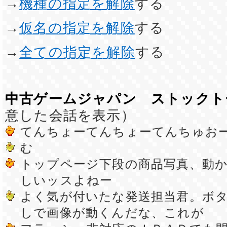
→
機種の指定を解除
する
→
仮名の指定を解除
する
→
全ての指定を解除
する
中古ゲームジャパン ストックト
意した会話を表示）
てんちょーてんちょーてんちゅお
む
トップページ下段の商品写真、動
しいッスよねー
よく気が付いたな発送担当君。ボ
しで画像が動くんだな、これが