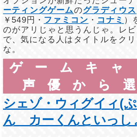
オプションが新鮮だったシュー
ーティングゲーム
の
グラディウス
￥549円・
ファミコン
・
コナミ
）
のがアリじゃと思うんじゃ。レビ
で、気になる人はタイトルをクリ
な。
ゲームキャ
声優から
シェゾ・ウィグイィ(
ん カーくんといっし