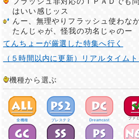
フラッシュ非対応のＩＰＡＤでも
はいい感じッス
んー、無理やりフラッシュ使わな
たんじゃが、怪我の功名じゃのー
てんちょーが厳選した特集へ行く
（５時間以内に更新）リアルタイムト
機種から選ぶ
ファ
全機種
プレステ２
Dreamcast