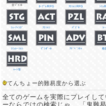
全ｼﾞｬﾝﾙ
ﾛｰﾌﾟﾚ/RPG
ｱｸｼｮﾝRPG
ｼﾐｭ
ｼｭｰﾃｨﾝｸﾞ
ｱｸｼｮﾝ
ﾊﾟｽﾞﾙ
ﾚｰ
ｼﾐｭﾚｰｼｮﾝ
ﾋﾟﾝﾎﾞｰﾙ
ｱﾄﾞﾍﾞﾝﾁｬ
格
ﾊｰﾄ等
てんちょー的難易度から選ぶ
全てのゲームを実際にプレイして
ーならではの検索じゃ。 「鬼難易