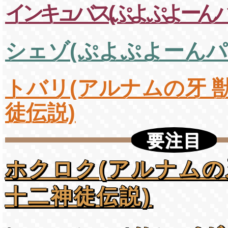
インキュバス(ぷよぷよーんパ
シェゾ(ぷよぷよーんパ
トバリ(アルナムの牙 
徒伝説)
要注目
ホクロク(アルナムの
十二神徒伝説)