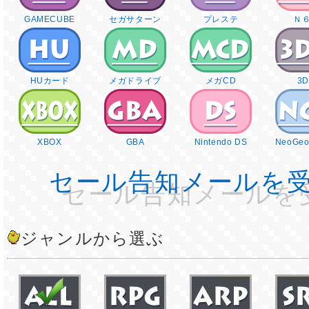
GAMECUBE
セガサターン
プレステ
Ｎ
HUカード
メガドライブ
メガCD
3
XBOX
GBA
Nintendo DS
NeoGeo
セール告知メールを
ジャンルから選ぶ