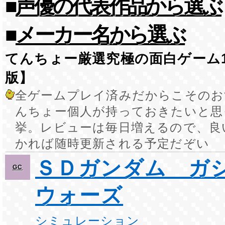
■
声優の代表作品から選ぶ
■
メーカー名から選ぶ
てんちょー厳選究極の面白ゲーム1
版】
全ゲームプレイ済みだからこそのお
んちょー個人が持っておきたいと思
挙。レビューは毎日増えるので、良
かれば随時更新される予定だぞい
ＳＤガンダム ガ
GC
ウォーズ
シミュレーション