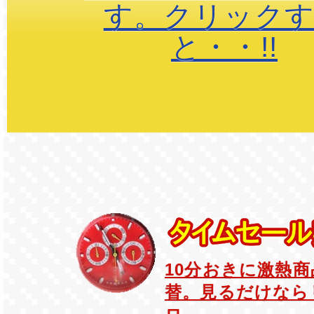
す。クリック
と・・!!
10分おきに激熱
替。見るだけなら