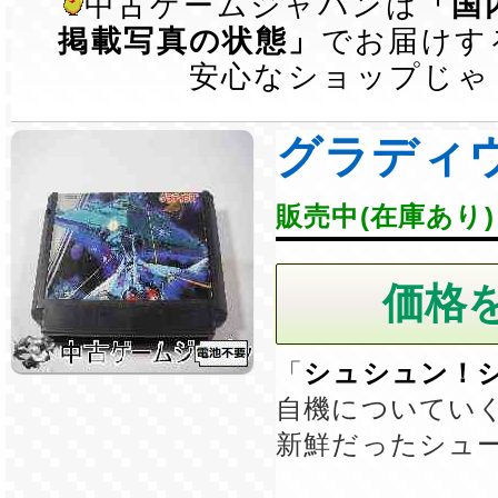
中古ゲームジャパンは
「国
掲載写真の状態」
でお届けす
安心なショップじゃ
グラディ
販売中(在庫あり)
「
シュシュン！
自機についてい
新鮮だったシュ