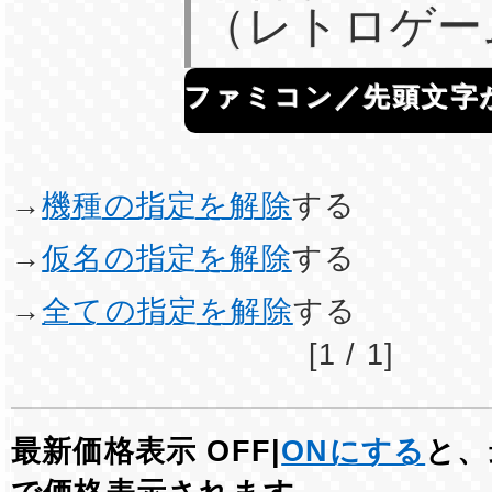
（レトロゲー
ファミコン／先頭文字
→
機種の指定を解除
する
→
仮名の指定を解除
する
→
全ての指定を解除
する
[1 / 1]
最新価格表示 OFF|
ONにする
と、