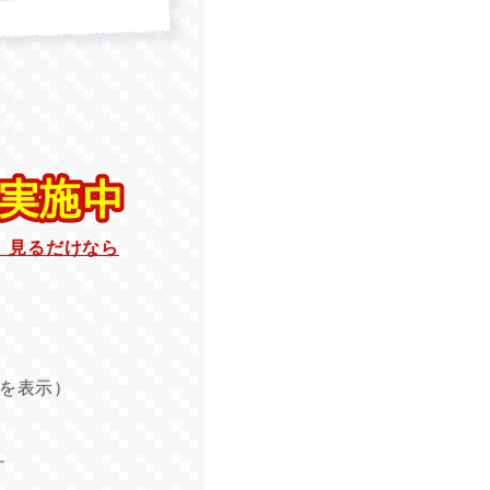
。見るだけなら
を表示）
す