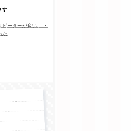
ます
リピーターが多い。 ・
った