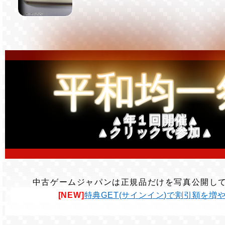
平和均一
▲年１回開催▲
▲クリックで参加▲
中古ゲームジャパンは正規品だけを写真公開し
[NEW]
特典GET(サインイン)で割引額を増