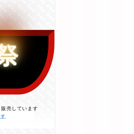
祭
て販売しています
やす