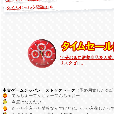
を確認する
タイムセール
□
10分おきに激熱商品を入替
リスクゼロ。
中古ゲームジャパン ストックトーク
（予め用意した会話
てんちょーてんちょーてんちゅおー
今度はなんだい
たった今入った情報なんすけどね、○○が入荷したっ