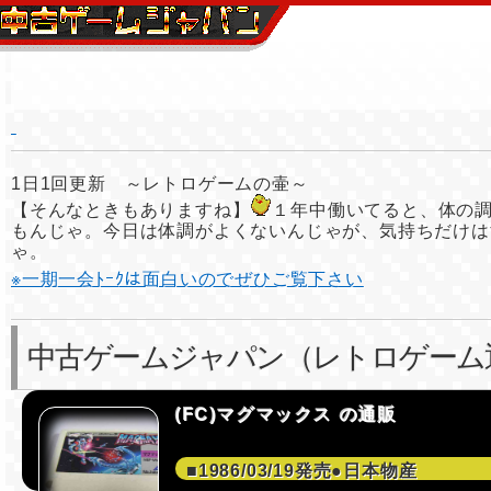
1日1回更新 ～レトロゲームの壷～
【そんなときもありますね】
１年中働いてると、体の
もんじゃ。今日は体調がよくないんじゃが、気持ちだけは
ゃ。
※一期一会ﾄｰｸは面白いのでぜひご覧下さい
中古ゲームジャパン（レトロゲーム
(FC)マグマックス の通販
■1986/03/19発売●日本物産