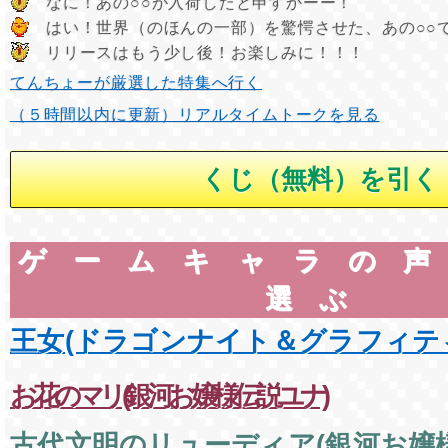
なに！あの○○が入荷したと申すかーー！
はい！世界（のほんの一部）を驚愕させた、あの○○
リリースはもう少し後！お楽しみに！！！
てんちょーが厳選した特集へ行く
（５時間以内に更新）リアルタイムトークを見る
ゲームキャラの
選ぶ
王女(ドラゴンナイト＆グラフィテ
お花のマリ(銀河お嬢様伝説ユナ)
古代文明のリューディア(銀河お嬢