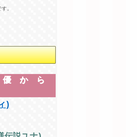
です。
声優から
ィ)
様伝説ユナ)