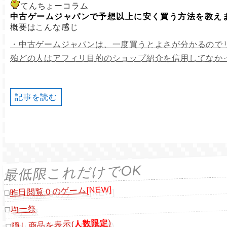
てんちょーコラム
中古ゲームジャパンで予想以上に安く買う方法を教え
概要はこんな感じ
・中古ゲームジャパンは、一度買うとよさが分かるので
殆どの人はアフィリ目的のショップ紹介を信用してなか
記事を読む
最低限これだけでOK
[NEW]
昨日閲覧０のゲーム
□
均一祭
□
)
人数限定
隠し商品を表示(
□