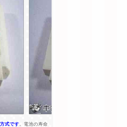
プ方式です
。電池の寿命