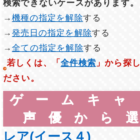
検索できないケースがあります。
→
機種の指定を解除
する
→
発売日の指定を解除
する
→
全ての指定を解除
する
若しくは、「
全件検索
」から探
ださい。
ゲームキャ
声優から
レア(イース４)