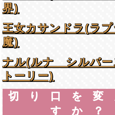
界)
王女カサンドラ(ラプ
魔)
ナル(ルナ シルバ
トーリー)
切り口を変
すか？