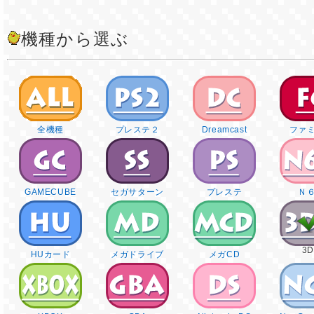
機種から選ぶ
全機種
プレステ２
Dreamcast
ファ
GAMECUBE
セガサターン
プレステ
Ｎ
3
HUカード
メガドライブ
メガCD