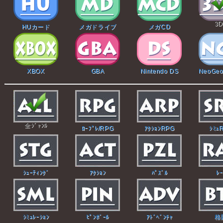
3
HUカード
メガドライブ
メガCD
XBOX
GBA
Nintendo DS
NeoGeo
全ｼﾞｬﾝﾙ
ﾛｰﾌﾟﾚ/RPG
ｱｸｼｮﾝRPG
ｼﾐｭ
ｼｭｰﾃｨﾝｸﾞ
ｱｸｼｮﾝ
ﾊﾟｽﾞﾙ
ﾚｰ
ｼﾐｭﾚｰｼｮﾝ
ﾋﾟﾝﾎﾞｰﾙ
ｱﾄﾞﾍﾞﾝﾁｬ
格