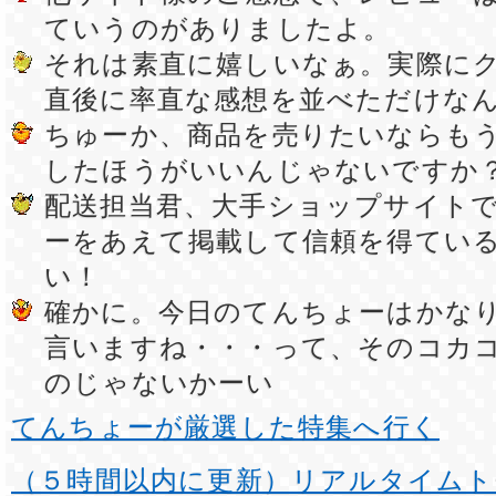
ていうのがありましたよ。
それは素直に嬉しいなぁ。実際に
直後に率直な感想を並べただけな
ちゅーか、商品を売りたいならも
したほうがいいんじゃないですか
配送担当君、大手ショップサイト
ーをあえて掲載して信頼を得てい
い！
確かに。今日のてんちょーはかな
言いますね・・・って、そのコカ
のじゃないかーい
てんちょーが厳選した特集へ行く
（５時間以内に更新）リアルタイムト