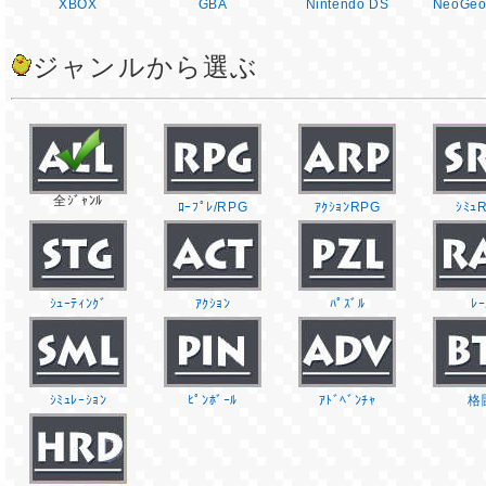
XBOX
GBA
Nintendo DS
NeoGeo
ジャンルから選ぶ
全ｼﾞｬﾝﾙ
ﾛｰﾌﾟﾚ/RPG
ｱｸｼｮﾝRPG
ｼﾐｭ
ｼｭｰﾃｨﾝｸﾞ
ｱｸｼｮﾝ
ﾊﾟｽﾞﾙ
ﾚｰ
ｼﾐｭﾚｰｼｮﾝ
ﾋﾟﾝﾎﾞｰﾙ
ｱﾄﾞﾍﾞﾝﾁｬ
格