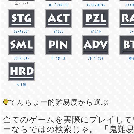
全ｼﾞｬﾝﾙ
ﾛｰﾌﾟﾚ/RPG
ｱｸｼｮﾝRPG
ｼﾐｭ
ｼｭｰﾃｨﾝｸﾞ
ｱｸｼｮﾝ
ﾊﾟｽﾞﾙ
ﾚｰ
ｼﾐｭﾚｰｼｮﾝ
ﾋﾟﾝﾎﾞｰﾙ
ｱﾄﾞﾍﾞﾝﾁｬ
格
ﾊｰﾄ等
てんちょー的難易度から選ぶ
全てのゲームを実際にプレイして
ーならではの検索じゃ。 「鬼難易