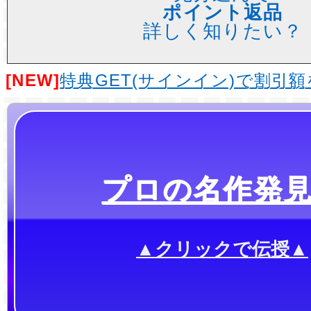
ポイント返品
詳しく知りたい？
[NEW]
特典GET(サインイン)で割引
プロの名作発
▲クリックで伝授▲