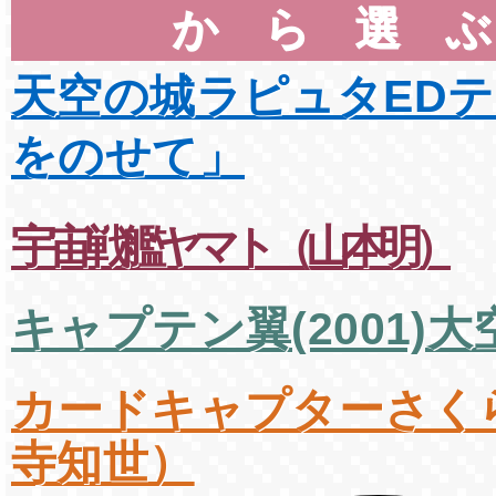
から選
天空の城ラピュタED
をのせて」
宇宙戦艦ヤマト（山本明）
キャプテン翼(2001)大
カードキャプターさく
寺知世）