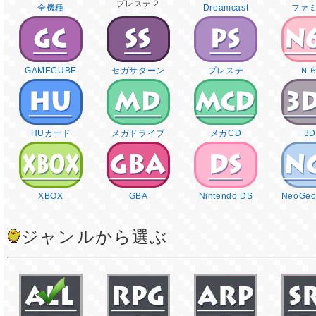
プレステ２
全機種
Dreamcast
ファ
GAMECUBE
セガサターン
プレステ
Ｎ
HUカード
メガドライブ
メガCD
3
XBOX
GBA
Nintendo DS
NeoGeo
ジャンルから選ぶ