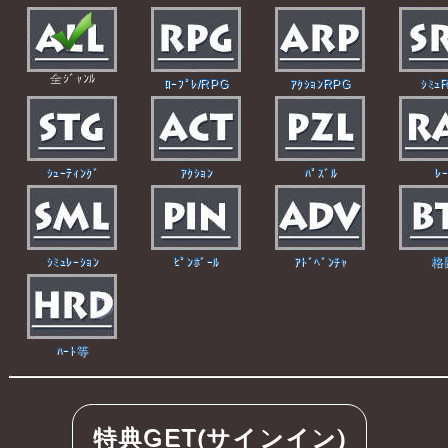
全ｼﾞｬﾝﾙ
ﾛｰﾌﾟﾚ/RPG
ｱｸｼｮﾝRPG
ｼﾐｭ
ｼｭｰﾃｨﾝｸﾞ
ｱｸｼｮﾝ
ﾊﾟｽﾞﾙ
ﾚｰ
ｼﾐｭﾚｰｼｮﾝ
ﾋﾟﾝﾎﾞｰﾙ
ｱﾄﾞﾍﾞﾝﾁｬ
格
ﾊｰﾄ等
特典GET(サインイン)