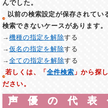
んでした。
以前の検索設定が保存されてい
検索できないケースがあります。
→
機種の指定を解除
する
→
仮名の指定を解除
する
→
全ての指定を解除
する
若しくは、「
全件検索
」から探
ださい。
声優の代表