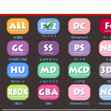
プレステ２
全機種
Dreamcast
ファ
GAMECUBE
セガサターン
プレステ
Ｎ
HUカード
メガドライブ
メガCD
3
XBOX
GBA
Nintendo DS
NeoGeo