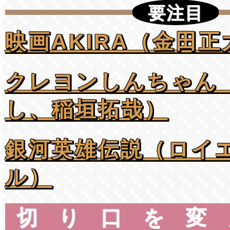
要注目
映画AKIRA（金田正
クレヨンしんちゃん
し、稲垣拓哉）
銀河英雄伝説（ロイ
ル）
切り口を変