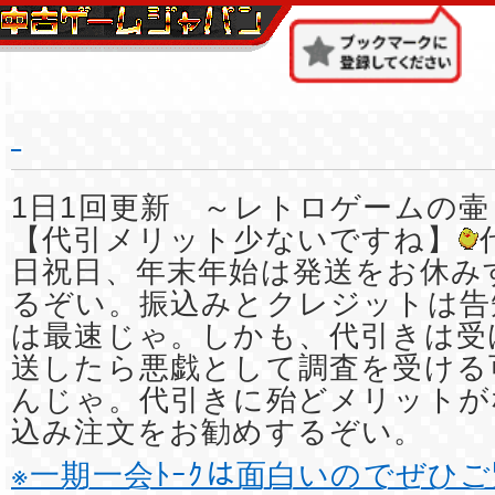
1日1回更新 ～レトロゲームの壷
【代引メリット少ないですね】
日祝日、年末年始は発送をお休み
るぞい。振込みとクレジットは告
は最速じゃ。しかも、代引きは受
送したら悪戯として調査を受ける
んじゃ。代引きに殆どメリットが
込み注文をお勧めするぞい。
※一期一会ﾄｰｸは面白いのでぜひ