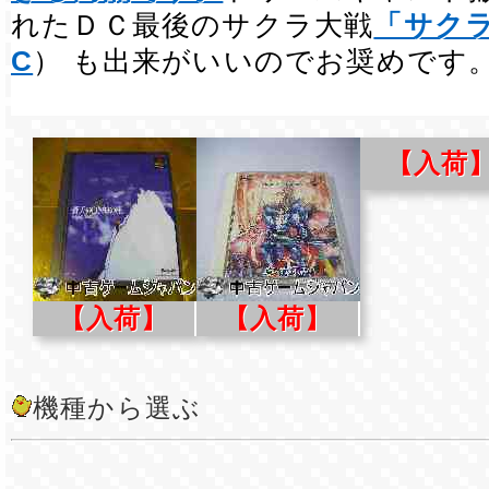
れたＤＣ最後のサクラ大戦
「サク
C
） も出来がいいのでお奨めです
【入荷
【入荷】
【入荷】
機種から選ぶ