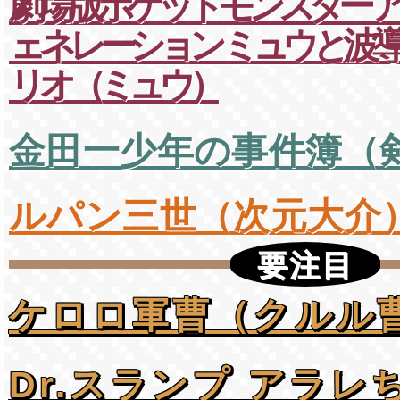
劇場版ポケットモンスター 
ェネレーション ミュウと波導
リオ（ミュウ）
金田一少年の事件簿（
ルパン三世（次元大介
要注目
ケロロ軍曹（クルル
Dr.スランプ アラレ