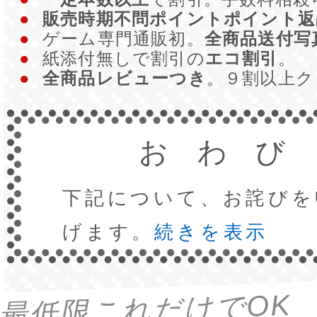
●
販売時期不問ポイントポイント返
●
ゲーム専門通販初。
全商品送付写
●
紙添付無しで割引の
エコ割引
。
●
全商品レビューつき
。９割以上
おわび
下記について、お詫びを
げます。
続きを表示
最低限これだけでOK