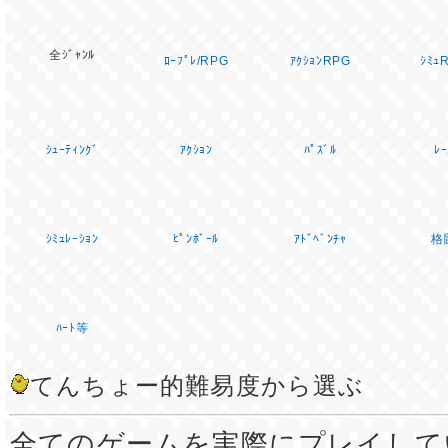
全ｼﾞｬﾝﾙ
ﾛｰﾌﾟﾚ/RPG
ｱｸｼｮﾝRPG
ｼﾐｭ
ｼｭｰﾃｨﾝｸﾞ
ｱｸｼｮﾝ
ﾊﾟｽﾞﾙ
ﾚｰ
ｼﾐｭﾚｰｼｮﾝ
ﾋﾟﾝﾎﾞｰﾙ
ｱﾄﾞﾍﾞﾝﾁｬ
格
ﾊｰﾄ等
てんちょー的難易度から選ぶ
全てのゲームを実際にプレイして