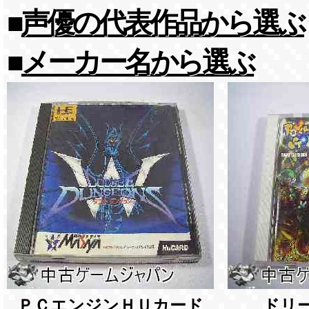
■
声優の代表作品から選ぶ
■
メーカー名から選ぶ
ＰＣエンジンＨＵカード
ドリ