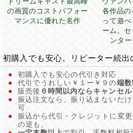
ドリームキャスト最高峰
ヴァンパ
の画質のコストパフォー
各作品の
マンスに優れた名作
って遊べ
ーム。セ
ンター
初購入でも安心。リピーター続出
●
初購入でも安心の代引き対応
●
代引でうれしい￥１ー￥９の
端数
●
販売後
６時間以内ならキャンセル
●
振込注文なら、振り込まないだ
可
●
振込から代引・クレジットに変更
の逆も。
●
一定本数以上
で割引。手数料相殺