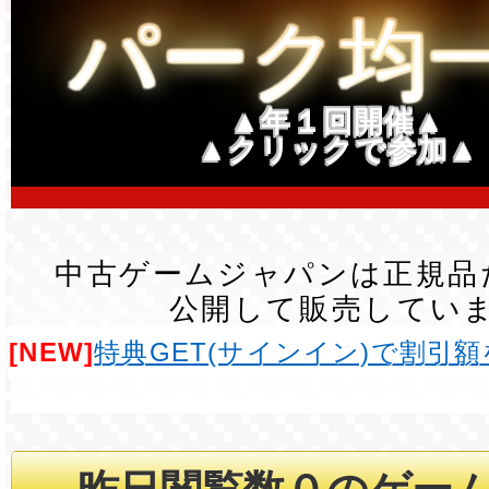
パーク均
▲年１回開催▲
▲クリックで参加▲
中古ゲームジャパンは正規品
公開して販売してい
[NEW]
特典GET(サインイン)で割引