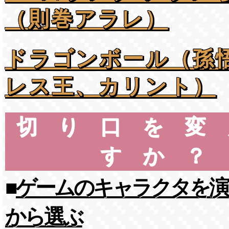
（則巻アラレ）
ドラゴンボール（孫
レス王、カリント）
切り口を変
すか？
■
ゲームのキャラクタを演
から選ぶ