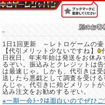
別のお客
1日1回更新 ～レトロゲームの壷
【代引メリット少ないですね】
日祝日、年末年始は発送をお休み
るぞい。振込みとクレジットは告
は最速じゃ。しかも、代引きは受
送したら悪戯として調査を受ける
んじゃ。代引きに殆どメリットが
込み注文をお勧めするぞい。
※一期一会ﾄｰｸは面白いのでぜひ