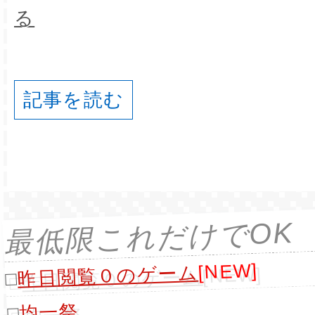
る
記事を読む
最低限これだけでOK
[NEW]
昨日閲覧０のゲーム
□
均一祭
□