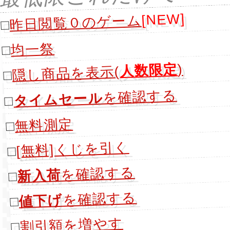
[NEW]
昨日閲覧０のゲーム
□
均一祭
□
)
人数限定
隠し商品を表示(
□
を確認する
タイムセール
□
無料測定
□
[無料]くじを引く
□
を確認する
新入荷
□
を確認する
値下げ
□
割引額を増やす
□