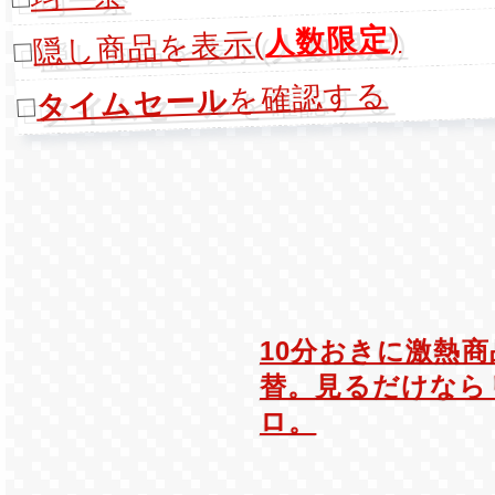
)
人数限定
隠し商品を表示(
□
を確認する
タイムセール
□
10分おきに激熱
替。見るだけなら
ロ。