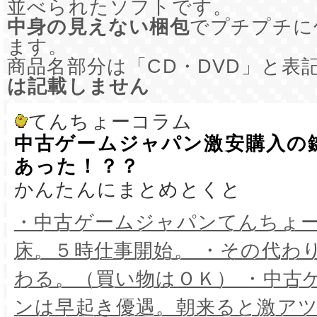
並べられたソフトです。
中身の見えない梱包
でプチプチに
ます。
商品名部分は「CD・DVD」と表
は記載しません
てんちょーコラム
中古ゲームジャパン激安購入の
あった！？？
かんたんにまとめとくと
・中古ゲームジャパンてんちょ
床。５時仕事開始。 ・その代わ
わる。（買い物はＯＫ） ・中古
ンは早起き優遇。朝来ると激ア