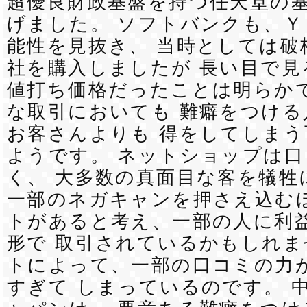
超優良財政基盤を持つ任天堂の
げました。 ソフトバンクも、Ｙ
能性を見抜き、 当時としては破
社を購入しましたが 長い目で見
値打ち価格だったことは明らかで
な取引においても 難癖をつける
お客さんよりも 得をしてしま
ようです。 ネットショップは
く、 大多数の真面目な客を犠牲
一部のネガキャンを押さえ込む
トがあると考え、一部の人に利
形で 取引されているかもしれま
トによって、一部の口コミの力
すぎて しまっているのです。 