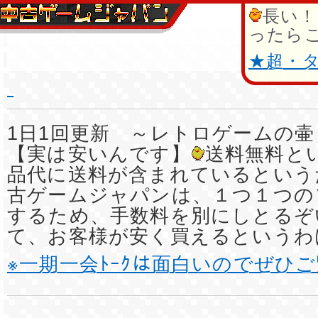
長い！
ったら
★超・
1日1回更新 ～レトロゲームの壷
【実は安いんです】
送料無料と
品代に送料が含まれているという
古ゲームジャパンは、１つ１つの
するため、手数料を別にしとるぞ
て、お客様が安く買えるというわ
※一期一会ﾄｰｸは面白いのでぜひ